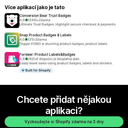
Více aplikací jako je tato
Conversion Bear Trust Badges
z 5 hvězd
4,9
(346)
•
Zdarma
Celkový počet recenzí: 346
Ultimate Trust Badges: Highlight secure checkout & payments
Snap Product Badges & Labels
z 5 hvězd
4,5
(31)
•
Zdarma
Celkový počet recenzí: 31
Trigger FOMO w stunning product badges, product labels
Fordeer: Product Labels&Badges
z 5 hvězd
4,6
(92)
•
K dispozici je bezplatný plán
Celkový počet recenzí: 92
Easily boost sales using product badges, labels and stickers.
Built for Shopify
Chcete přidat nějakou
aplikaci?
Vyzkoušejte si Shopify zdarma na 3 dny