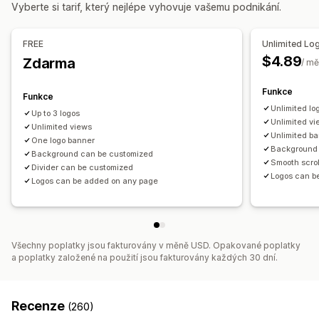
Styl
Velikost
Nahrání souboru
Vyberte si tarif, který nejlépe vyhovuje vašemu podnikání.
Responzivní design pro mobilní zařízení
Specifické podle zařízení
FREE
Unlimited Lo
$4.89
Zdarma
/ mě
Pozice ikon
Ruční pozice
Automatická pozice
Oznamovací lišta
Funkce
Funkce
Vlastní stránky
Stránka košíku
Stránka pokladny
Unlimited lo
Up to 3 logos
Stránky kolekcí
Zápatí
Záhlaví
Hlavní sekce
Unlimited v
Unlimited views
Unlimited b
Domovská stránka
Vstupní stránky
Stránky produktů
One logo banner
Background 
Background can be customized
Stránka vyhledávání
Smooth scroll
Divider can be customized
Logos can b
Logos can be added on any page
Všechny poplatky jsou fakturovány v měně USD. Opakované poplatky
a poplatky založené na použití jsou fakturovány každých 30 dní.
Recenze
(260)