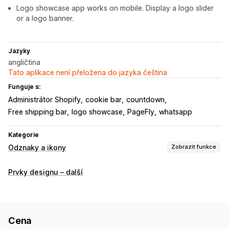
Logo showcase app works on mobile. Display a logo slider
or a logo banner.
Jazyky
angličtina
Tato aplikace není přeložena do jazyka čeština
Funguje s:
Administrátor Shopify
cookie bar
countdown
Free shipping bar
logo showcase
PageFly
whatsapp
Kategorie
Odznaky a ikony
Zobrazit funkce
Typy ikon
Prvky designu – další
Vlastní
Přizpůsobení
Animace
Pozadí
Ohraničení
Barvy
Vlastní text
Písma
Cena