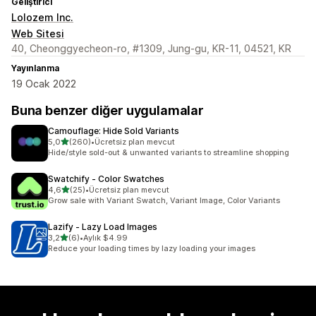
Geliştirici
Lolozem Inc.
Web Sitesi
40, Cheonggyecheon-ro, #1309, Jung-gu, KR-11, 04521, KR
Yayınlanma
19 Ocak 2022
Buna benzer diğer uygulamalar
Camouflage: Hide Sold Variants
5 yıldız üzerinden
5,0
(260)
•
Ücretsiz plan mevcut
toplam 260 değerlendirme
Hide/style sold-out & unwanted variants to streamline shopping
Swatchify ‑ Color Swatches
5 yıldız üzerinden
4,6
(25)
•
Ücretsiz plan mevcut
toplam 25 değerlendirme
Grow sale with Variant Swatch, Variant Image, Color Variants
Lazify ‑ Lazy Load Images
5 yıldız üzerinden
3,2
(6)
•
Aylık $4.99
toplam 6 değerlendirme
Reduce your loading times by lazy loading your images