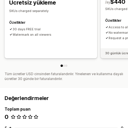
$440
Ücretsiz yükleme
/ay
SKUs charged 
SKUs charged separately
Özellikler
Özellikler
Access to all
30 days FREE trial
No waterma
Watermark on all viewers
Request a pr
30 günlük ücr
Tüm ücretler USD cinsinden faturalandırılır. Yinelenen ve kullanıma dayalı
ücretler 30 günde bir faturalandırılır.
Değerlendirmeler
Toplam puan
0