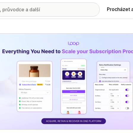
Procházet 
ie propagovaných obrázků