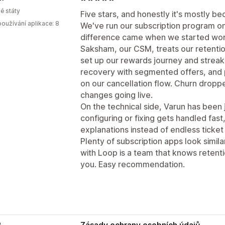
é státy
Five stars, and honestly it's mostly b
oužívání aplikace: 8
We've run our subscription program on 
difference came when we started work
Saksham, our CSM, treats our retentio
set up our rewards journey and streak
recovery with segmented offers, and 
on our cancellation flow. Churn drop
changes going live.
On the technical side, Varun has been 
configuring or fixing gets handled fast
explanations instead of endless ticket
Plenty of subscription apps look simil
with Loop is a team that knows retent
you. Easy recommendation.
e
Zásady ochrany osobních údajů