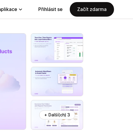
aplikace
Přihlásit se
Začít zdarma
+ Další(ch) 3