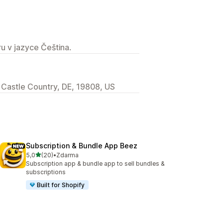
u v jazyce Čeština.
w Castle Country, DE, 19808, US
Subscription & Bundle App Beez
z 5 hvězd
5,0
(20)
•
Zdarma
Celkový počet recenzí: 20
Subscription app & bundle app to sell bundles &
subscriptions
Built for Shopify