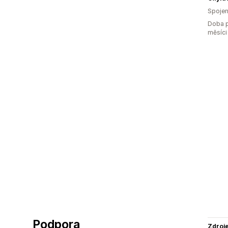
Spojen
Doba p
měsíci
Podpora
Zdroj