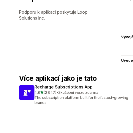
Podporu k aplikaci poskytuje Loop
Solutions Inc.
Vývojá
Uvede
Více aplikací jako je tato
Recharge Subscriptions App
z 5 hvězd
4,8
(2 947)
•
Zkušební verze zdarma
Celkový počet recenzí: 2947
The subscription platform built for the fastest-growing
brands