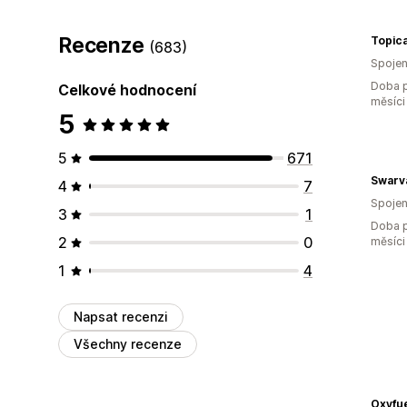
Recenze
Topica
(683)
Spojen
Doba p
Celkové hodnocení
měsíci
5
5
671
Swarv
4
7
Spojen
3
1
Doba p
2
0
měsíci
1
4
Napsat recenzi
Všechny recenze
Oxyfu