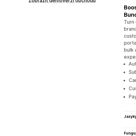
Zobrazit demoverzi obchodu
Boos
Bund
Turn 
brand
custo
porta
bulk 
expe
Aut
Sub
Can
Cu
Pay
Jazyk
Funguj