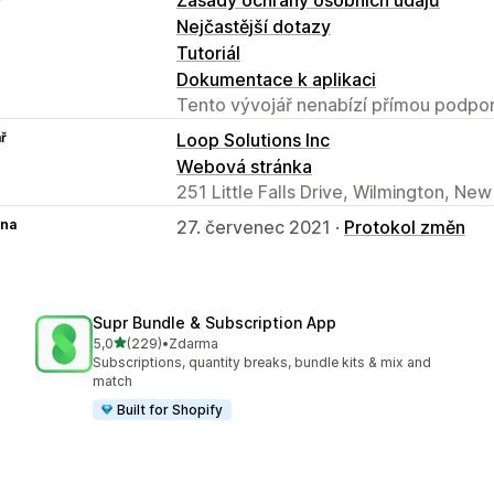
Nejčastější dotazy
Tutoriál
Dokumentace k aplikaci
Tento vývojář nenabízí přímou podpor
ř
Loop Solutions Inc
Webová stránka
251 Little Falls Drive, Wilmington, Ne
na
27. červenec 2021 ·
Protokol změn
Supr Bundle & Subscription App
z 5 hvězd
5,0
(229)
•
Zdarma
Celkový počet recenzí: 229
Subscriptions, quantity breaks, bundle kits & mix and
match
Built for Shopify