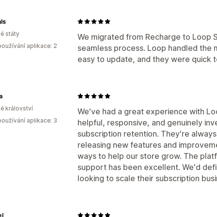
ls
é státy
We migrated from Recharge to Loop Sub
oužívání aplikace: 2
seamless process. Loop handled the m
easy to update, and they were quick t
a
é království
We've had a great experience with Lo
oužívání aplikace: 3
helpful, responsive, and genuinely inv
subscription retention. They're alway
releasing new features and improvemen
ways to help our store grow. The platf
support has been excellent. We'd def
looking to scale their subscription bus
el