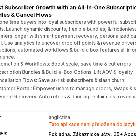
t Subscriber Growth with an All-in-One Subscripti
les & Cancel Flows
one time buyers into loyal subscribers with powerful subscrip
s. Launch dynamic discounts, flexible bundles, & frictionle
mers longer with smart payment recovery, personalized ca
l. Use analytics to uncover drop off points & revenue driver
actions, automated workflows & build a box features all in o
rience.
omation & Workflows: Boost scale, save time & cut errors
scription Bundles & Build-a-Box Options: Lift AOV & loyalty
cellation Flows: Save at-risk subscribers & slash churn
stomer Portal: Empower users to manage orders, swaps & s
ment Recovery: Auto retries & dunning reclaim lost revenu
y
angličtina
Tato aplikace není přeložena do jazyk
e s:
Pokladna
Zákaznické účty
35+ Apps-