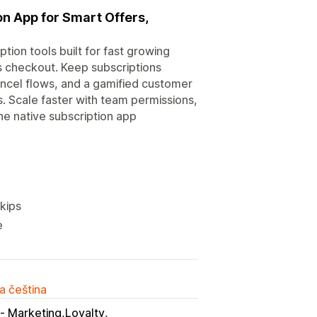
on App for Smart Offers,
tion tools built for fast growing
ss checkout. Keep subscriptions
ncel flows, and a gamified customer
s. Scale faster with team permissions,
ne native subscription app
kips
e
a čeština
 Marketing,Loyalty