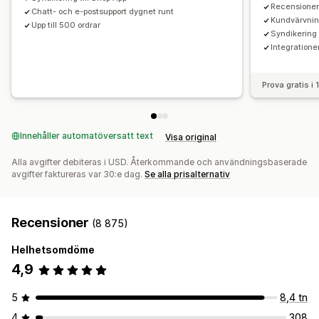
Recensioner
Chatt- och e-postsupport dygnet runt
Kundvärvnin
Upp till 500 ordrar
Syndikering 
Integratione
Prova gratis i
Innehåller automatöversatt text
Visa original
Alla avgifter debiteras i USD. Återkommande och användningsbaserade
avgifter faktureras var 30:e dag.
Se alla prisalternativ
Recensioner
(8 875)
Helhetsomdöme
4,9
5
8,4 tn
4
308