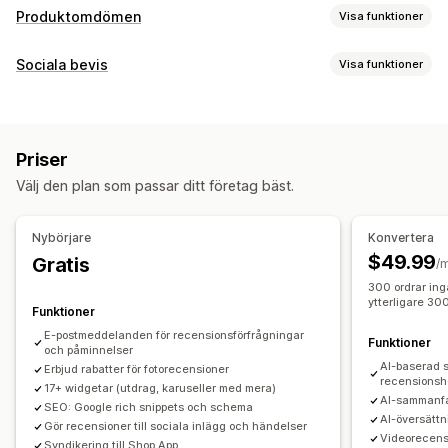
Produktomdömen
Visa funktioner
Visningsalternativ
Sociala bevis
Visa funktioner
Berättelser
Fotorecensioner
Videorecensioner
Innehållstyper
Stjärnklassificering
Märken
Karuseller
Mediagallerier
UGC
Foton
Videor
Recensioner
Rutnätslayout
Flikar eller sidopaneler
Priser
En sida med alla recensioner
Positiva recensioner
Visningsalternativ
Välj den plan som passar ditt företag bäst.
Höjdpunkter från recensioner
Antal recensioner
Anpassade meddelanden
Flera språk
Sammanfattningar av recensioner
Produktgrupper
Köpbara flöden
Anpassade layouter
Nybörjare
Konvertera
Filtrering
Textfragment
$49.99
Gratis
Analysverktyg
/
Metoder för insamling av recensioner
300 ordrar ing
Spårning av engagemang
Konverteringsspårning
ytterligare 30
Förfrågningar via e-post
Funktioner
Användargenererat innehåll i sociala medier
E-postmeddelanden för recensionsförfrågningar
Funktioner
och påminnelser
Popup-fönster
Formulär
Kampanjer
Hänvisningar
AI-baserad s
Erbjud rabatter för fotorecensioner
recensionsh
Import och export
Migrering av recensioner
17+ widgetar (utdrag, karuseller med mera)
AI-sammanfa
SEO: Google rich snippets och schema
Syndikering av recensioner
Automatiseringar
AI-översättn
Gör recensioner till sociala inlägg och händelser
Anpassade förfrågningar
Videorecens
Syndikering till Shop App