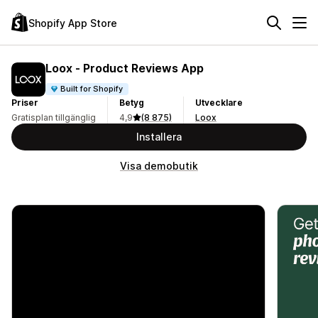
Shopify App Store
Loox ‑ Product Reviews App
Built for Shopify
Priser
Betyg
Utvecklare
Gratisplan tillgänglig
4,9
(8 875)
Loox
Installera
Visa demobutik