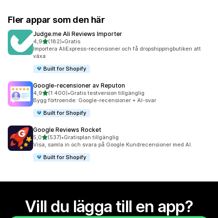
Fler appar som den här
Judge.me Ali Reviews Importer
av 5 stjärnor
4,9
(182)
•
Gratis
182 recensioner totalt
Importera AliExpress-recensioner och få dropshippingbutiken att
växa
Built for Shopify
Google‑recensioner av Reputon
av 5 stjärnor
4,9
(1 400)
•
Gratis testversion tillgänglig
1400 recensioner totalt
Bygg förtroende: Google-recensioner + AI-svar
Built for Shopify
Google Reviews Rocket
av 5 stjärnor
5,0
(537)
•
Gratisplan tillgänglig
537 recensioner totalt
Visa, samla in och svara på Google Kundrecensioner med AI.
Built for Shopify
Vill du lägga till en app?