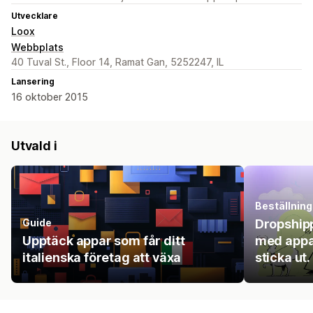
Utvecklare
Loox
Webbplats
40 Tuval St., Floor 14, Ramat Gan, 5252247, IL
Lansering
16 oktober 2015
Utvald i
Beställning
Guide
Dropship
Upptäck appar som får ditt
med appar
italienska företag att växa
sticka ut.