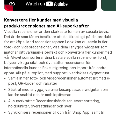
Konvertera fler kunder med visuella
produktrecensioner med AI-superkrafter
Visuella recensioner är den starkaste formen av sociala bevis.
Det är de som får en besökare att lita tillräckligt på din produkt
för att köpa. Med recensionsappen Loox kan du samla in fler
foto- och videorecensioner, visa dem i snygga widgetar som
matchar ditt varumärke perfekt och konvertera fler kunder med
vår AI-svit som sorterar dina bästa visuella recensioner först,
belyser viktiga citat och översätter recensioner för
internationella kunder. Enkel migrering och import från andra
appar. Allt på autopilot, med support i världsklass dygnet runt.
Samla in fler foto- och videorecensioner automatiskt med e-
post, QR-koder och rabatter
Stick ut med snygga, varumärkesanpassade widgetar som
laddar snabbt och är mobiloptimerade
AI-superkrafter: Recensionshändelser, smart sortering,
höjdpunkter, översättningar och svar
Synkronisera recensioner till och från Shop App, samt till