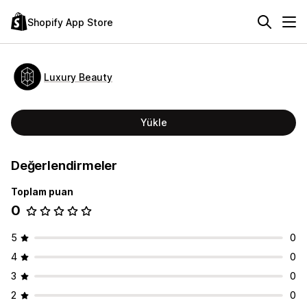
Shopify App Store
Luxury Beauty
Yükle
Değerlendirmeler
Toplam puan
0
5
0
4
0
3
0
2
0