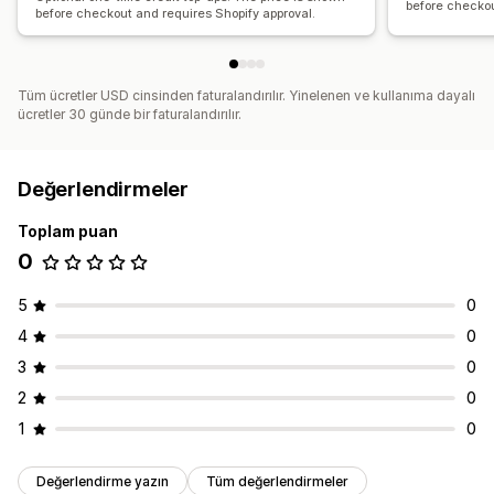
before checkou
before checkout and requires Shopify approval.
Tüm ücretler USD cinsinden faturalandırılır. Yinelenen ve kullanıma dayalı
ücretler 30 günde bir faturalandırılır.
Değerlendirmeler
Toplam puan
0
5
0
4
0
3
0
2
0
1
0
Değerlendirme yazın
Tüm değerlendirmeler