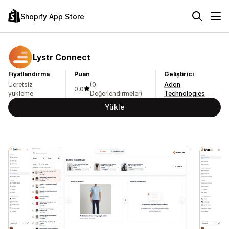
Shopify App Store
Lystr Connect
Fiyatlandırma
Puan
Geliştirici
Ücretsiz
(0
Adon
0,0
yükleme
Değerlendirmeler)
Technologies
Yükle