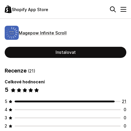
Shopify App Store
Magepow Infinite Scroll
Instalovat
Recenze
(21)
Celkové hodnocení
5
5
21
4
0
3
0
2
0