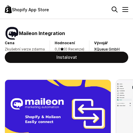
Shopify App Store
Maileon Integration
Cena
Hodnocení
Vývojář
Zkušební verze zdarma
0,0
(0 Recenze)
XQueue GmbH
Instalovat