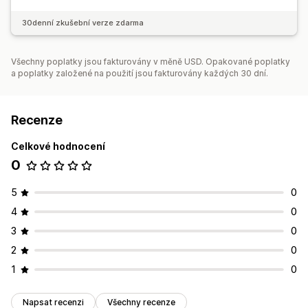
30denní zkušební verze zdarma
Všechny poplatky jsou fakturovány v měně USD. Opakované poplatky
a poplatky založené na použití jsou fakturovány každých 30 dní.
Recenze
Celkové hodnocení
0
5
0
4
0
3
0
2
0
1
0
Napsat recenzi
Všechny recenze