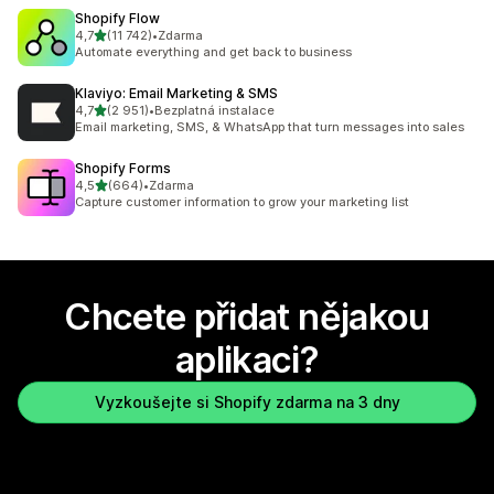
Shopify Flow
z 5 hvězd
4,7
(11 742)
•
Zdarma
Celkový počet recenzí: 11742
Automate everything and get back to business
Klaviyo: Email Marketing & SMS
z 5 hvězd
4,7
(2 951)
•
Bezplatná instalace
Celkový počet recenzí: 2951
Email marketing, SMS, & WhatsApp that turn messages into sales
Shopify Forms
z 5 hvězd
4,5
(664)
•
Zdarma
Celkový počet recenzí: 664
Capture customer information to grow your marketing list
Chcete přidat nějakou
aplikaci?
Vyzkoušejte si Shopify zdarma na 3 dny