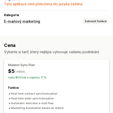
Tato aplikace není přeložena do jazyka čeština
Kategorie
E-mailový marketing
Zobrazit funkce
Typy kampaní
E-mailové kampaně
Novinky
Propagační akce
Cena
E-maily týkající se pokladny
Opuštěný košík
Vyberte si tarif, který nejlépe vyhovuje vašemu podnikání.
Uvítací e-maily
Návazné e-maily
Doporučené produkty
Vlastní kampaně
Maileon Sync Plan
Správa kampaní
$5
/ měsíc
Šablony
Shromažďování souhlasu
Spouštěče a pravidla
nebo $50/rok s úsporou 17 %
Automatizace
Cílení
Sledování
Funkce
Real time contact synchronization
Real time order synchronization
Automatic welcome e-mail flow
Marketing Automation based on orders