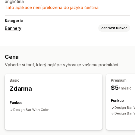
angličtina
Tato aplikace není přeložena do jazyka čeština
Kategorie
Bannery
Zobrazit funkce
Typ banneru
Oznamovací lišta
Notifikace
Propagační
Cena
Přizpůsobení
Vyberte si tarif, který nejlépe vyhovuje vašemu podnikání.
Pozice banneru
Odkazy a tlačítka
Pozadí
Basic
Premium
$5
Zdarma
/ měsíc
Funkce
Funkce
Design Bar W
Design Bar With Color
Design Bar 