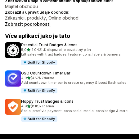
Zobrazovat údaje o zaměstnancích a spolupracovnících:
Majitel obchodu
Zobrazit a upravit údaje obchodu:
Zákazníci, produkty, Online obchod
Zobrazit podrobnosti
Více aplikací jako je tato
Essential Trust Badges & Icons
z 5 hvězd
5,0
(1 042)
•
K dispozici je bezplatný plán
Celkový počet recenzí: 1042
Lift sales with trust badges, feature icons, labels & banners
Built for Shopify
GSC Countdown Timer Bar
z 5 hvězd
4,9
(487)
•
Zdarma
Celkový počet recenzí: 487
Add countdown timer bar to create urgency & boost flash sales
Built for Shopify
Hoppy Trust Badges & Icons
z 5 hvězd
4,9
(818)
•
Zdarma
Celkový počet recenzí: 818
Social proof via payment icons,social media icons,badge & more
Built for Shopify