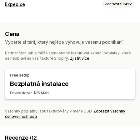
Expedice
Zobrazit funkce
Štítky a balení
Sazby za dopravu
Cena
Řízení zásilek
Vyberte si tarif, který nejlépe vyhovuje vašemu podnikání.
Synchronizace objednávek
Partner Manuable může samostatně fakturovat externí poplatky, které
se neobjeví na vaší faktuře Shopify.
Zjistit více
Free setup
Bezplatná instalace
Envíos desde $75 MXN
Všechny poplatky jsou fakturovány v měně USD.
Zobrazit všechny
cenové možnosti
Recenze
(12)