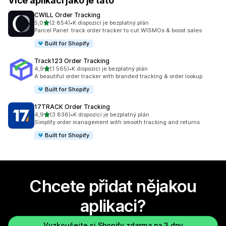
Více aplikací jako je tato
CWILL Order Tracking
z 5 hvězd
5,0
(2 854)
•
K dispozici je bezplatný plán
Celkový počet recenzí: 2854
Parcel Panel: track order tracker to cut WISMOs & boost sales
Built for Shopify
Track123 Order Tracking
z 5 hvězd
4,9
(1 565)
•
K dispozici je bezplatný plán
Celkový počet recenzí: 1565
A beautiful order tracker with branded tracking & order lookup
Built for Shopify
17TRACK Order Tracking
z 5 hvězd
4,9
(3 836)
•
K dispozici je bezplatný plán
Celkový počet recenzí: 3836
Simplify order management with smooth tracking and returns
Built for Shopify
Chcete přidat nějakou
aplikaci?
Vyzkoušejte si Shopify zdarma na 3 dny