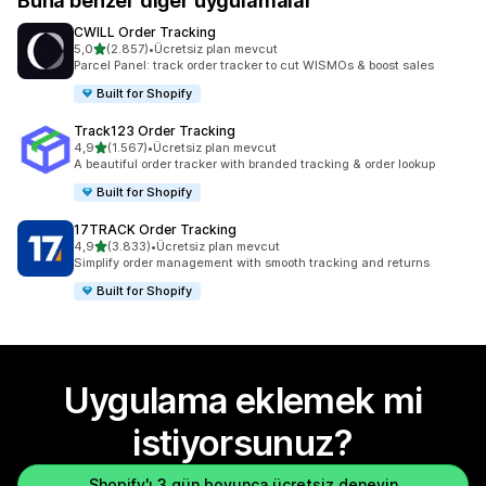
Buna benzer diğer uygulamalar
CWILL Order Tracking
5 yıldız üzerinden
5,0
(2.857)
•
Ücretsiz plan mevcut
toplam 2857 değerlendirme
Parcel Panel: track order tracker to cut WISMOs & boost sales
Built for Shopify
Track123 Order Tracking
5 yıldız üzerinden
4,9
(1.567)
•
Ücretsiz plan mevcut
toplam 1567 değerlendirme
A beautiful order tracker with branded tracking & order lookup
Built for Shopify
17TRACK Order Tracking
5 yıldız üzerinden
4,9
(3.833)
•
Ücretsiz plan mevcut
toplam 3833 değerlendirme
Simplify order management with smooth tracking and returns
Built for Shopify
Uygulama eklemek mi
istiyorsunuz?
Shopify'ı 3 gün boyunca ücretsiz deneyin