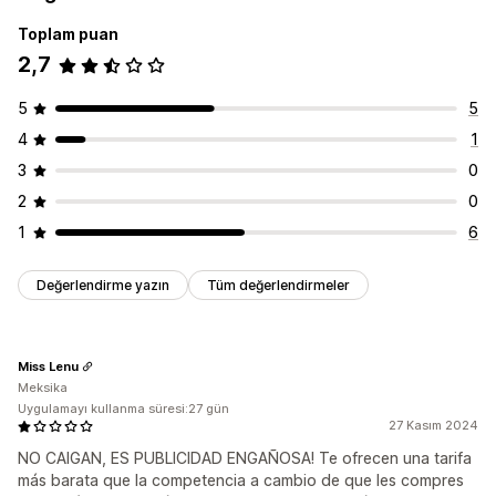
Toplam puan
2,7
5
5
4
1
3
0
2
0
1
6
Değerlendirme yazın
Tüm değerlendirmeler
Miss Lenu
Meksika
Uygulamayı kullanma süresi:27 gün
27 Kasım 2024
NO CAIGAN, ES PUBLICIDAD ENGAÑOSA! Te ofrecen una tarifa
más barata que la competencia a cambio de que les compres