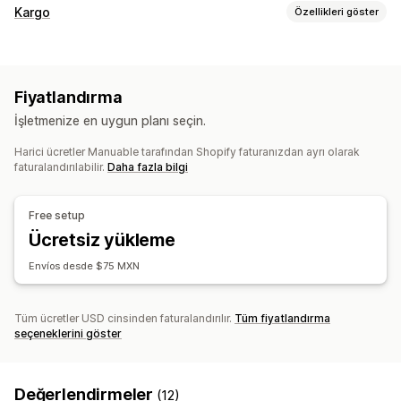
Kargo
Özellikleri göster
Etiketler ve ambalaj
Kargo ücretleri
Fiyatlandırma
Kargoları yönetme
İşletmenize en uygun planı seçin.
Sipariş senkronizasyonu
Harici ücretler Manuable tarafından Shopify faturanızdan ayrı olarak
faturalandırılabilir.
Daha fazla bilgi
Free setup
Ücretsiz yükleme
Envíos desde $75 MXN
Tüm ücretler USD cinsinden faturalandırılır.
Tüm fiyatlandırma
seçeneklerini göster
Değerlendirmeler
(12)