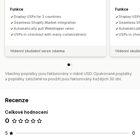
Funkce
Funkce
Display USPs for 3 countries
Display USPs
Seamless Shopify Market integration
Seamless Sh
Automatically pull Webshipper rates
Automaticall
USPs in checkout with many cutomizations
USPs in che
14denní zkušební verze zdarma
14denní zkuše
Všechny poplatky jsou fakturovány v měně USD. Opakované poplatky
a poplatky založené na použití jsou fakturovány každých 30 dní.
Recenze
Celkové hodnocení
0
5
0