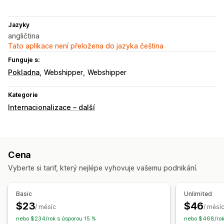
Jazyky
angličtina
Tato aplikace není přeložena do jazyka čeština
Funguje s:
Pokladna
Webshipper
Webshipper
Kategorie
Internacionalizace – další
Cena
Vyberte si tarif, který nejlépe vyhovuje vašemu podnikání.
Basic
Unlimited
$23
$46
/ měsíc
/ měsí
nebo $234/rok s úsporou 15 %
nebo $468/rok