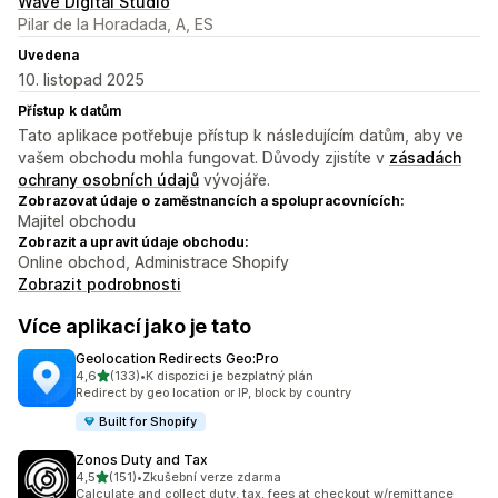
Wave Digital Studio
Pilar de la Horadada, A, ES
Uvedena
10. listopad 2025
Přístup k datům
Tato aplikace potřebuje přístup k následujícím datům, aby ve
vašem obchodu mohla fungovat. Důvody zjistíte v
zásadách
ochrany osobních údajů
vývojáře.
Zobrazovat údaje o zaměstnancích a spolupracovnících:
Majitel obchodu
Zobrazit a upravit údaje obchodu:
Online obchod, Administrace Shopify
Zobrazit podrobnosti
Více aplikací jako je tato
Geolocation Redirects Geo:Pro
z 5 hvězd
4,6
(133)
•
K dispozici je bezplatný plán
Celkový počet recenzí: 133
Redirect by geo location or IP, block by country
Built for Shopify
Zonos Duty and Tax
z 5 hvězd
4,5
(151)
•
Zkušební verze zdarma
Celkový počet recenzí: 151
Calculate and collect duty, tax, fees at checkout w/remittance