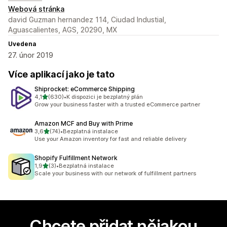
Webová stránka
david Guzman hernandez 114, Ciudad Industial,
Aguascalientes, AGS, 20290, MX
Uvedena
27. únor 2019
Více aplikací jako je tato
Shiprocket: eCommerce Shipping
z 5 hvězd
4,1
(630)
•
K dispozici je bezplatný plán
Celkový počet recenzí: 630
Grow your business faster with a trusted eCommerce partner
Amazon MCF and Buy with Prime
z 5 hvězd
3,6
(74)
•
Bezplatná instalace
Celkový počet recenzí: 74
Use your Amazon inventory for fast and reliable delivery
Shopify Fulfillment Network
z 5 hvězd
1,9
(3)
•
Bezplatná instalace
Celkový počet recenzí: 3
Scale your business with our network of fulfillment partners
Chcete přidat nějakou