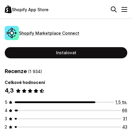
Shopify App Store
Shopify Marketplace Connect
Instalovat
Recenze
(1 934)
Celkové hodnocení
4,3
5
1,5 tis.
4
66
3
31
2
43