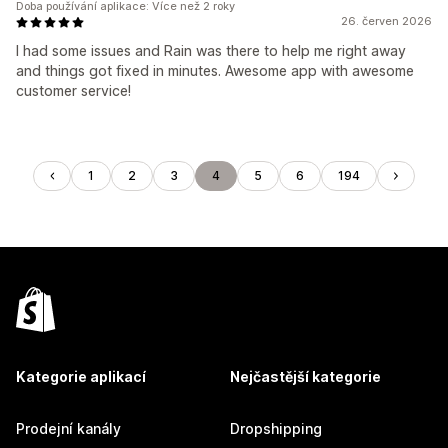
Doba používání aplikace: Více než 2 roky
26. červen 2026
I had some issues and Rain was there to help me right away
and things got fixed in minutes. Awesome app with awesome
customer service!
1
2
3
4
5
6
194
Kategorie aplikací
Nejčastější kategorie
Prodejní kanály
Dropshipping