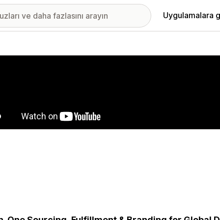
Uygulamalara g
ıkan görsel galerisi
in-One Sourcing, Fulfillment & Branding for Global