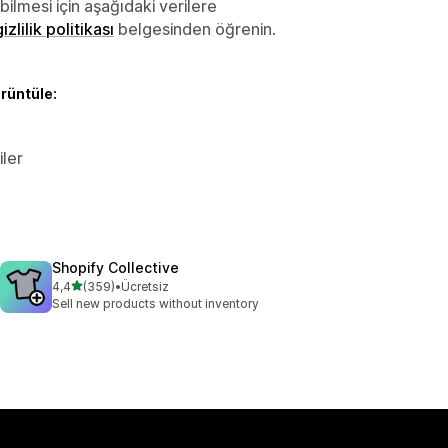
lmesi için aşağıdaki verilere
gizlilik politikası
belgesinden öğrenin.
örüntüle:
iler
Shopify Collective
5 yıldız üzerinden
4,4
(359)
•
Ücretsiz
toplam 359 değerlendirme
Sell new products without inventory