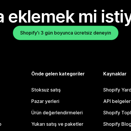
 eklemek mi isti
Shopify'ı 3 gün boyunca ücretsiz deneyin
Önde gelen kategoriler
Kaynaklar
Stoksuz satış
Shopify Yar
Pazar yerleri
API belgeler
Ürün değerlendirmeleri
Shopify Top
o
Yukarı satış ve paketler
Shopify Blo