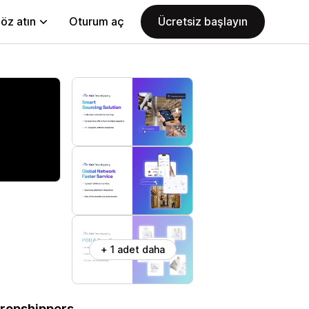
öz atın
Oturum aç
Ücretsiz başlayın
+ 1 adet daha
 Dropshippers