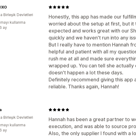
IXO
 Birleşik Devletleri
Honestly, this app has made our fulfil
mayı kullanma
worried about the setup at first, but i
:6 ay
expected and works great with our Sho
quickly and we haven't run into any iss
But I really have to mention Hannah f
helpful and patient with all my question
rush me at all and made sure everyth
wrapped up. You can tell she actually
doesn't happen a lot these days.
Definitely recommend giving this app a
reliable. Thanks again, Hannah!
a
 Birleşik Devletleri
Hannah has been a great partner to w
mayı kullanma
execution, and was able to source pro
:6 ay
Also, the only supplier I found with a