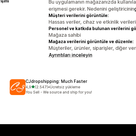
rişimi
Bu uygulamanın mağazanızda kullanılabi
erişmesi gerekir. Nedenini geliştiricinin
Müşteri verilerini görüntüle:
Hassas veriler, cihaz ve etkinlik verileri
Personel ve katkıda bulunan verilerini g
Mağaza sahibi
Mağaza verilerini görüntüle ve düzenle:
Müşteriler, ürünler, siparişler, diğer ver
Ayrıntıları inceleyin
CJdropshipping: Much Faster
5 yıldız üzerinden
4,9
(2.547)
•
Ücretsiz yükleme
toplam 2547 değerlendirme
You Sell - We source and ship for you!