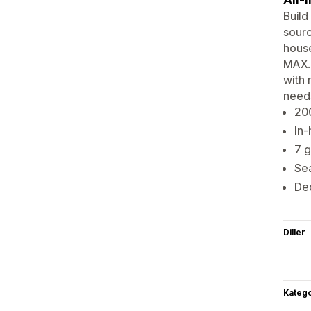
Build
sourc
house
MAX.
with 
need
200
In-
7 g
Sea
Ded
Diller
Katego