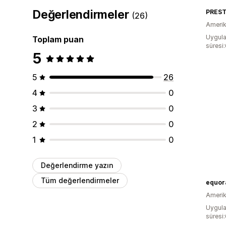
Değerlendirmeler
PREST
(26)
Amerika
Uygula
Toplam puan
süresi
5
5
26
4
0
3
0
2
0
1
0
Değerlendirme yazın
Tüm değerlendirmeler
equor
Amerika
Uygula
süresi