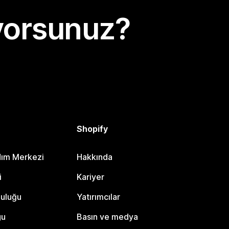
yorsunuz?
Shopify
dım Merkezi
Hakkında
i
Kariyer
luluğu
Yatırımcılar
gu
Basın ve medya