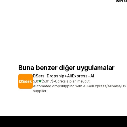
Veri e
Buna benzer diğer uygulamalar
DSers: Dropship+AliExpress+AI
5 yıldız üzerinden
5,0
(5.917)
•
Ücretsiz plan mevcut
toplam 5917 değerlendirme
Automated dropshipping with AI&AliExpress/Alibaba/US
supplier