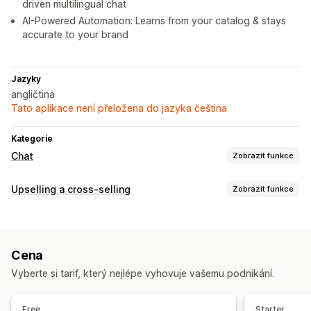
driven multilingual chat
AI-Powered Automation: Learns from your catalog & stays
accurate to your brand
Jazyky
angličtina
Tato aplikace není přeložena do jazyka čeština
Kategorie
Chat
Zobrazit funkce
Posílání zpráv v reálném čase
Upselling a cross-selling
Zobrazit funkce
AI chatovací boty
Živý chat
Více jazyků
Analytika agentů
Přizpůsobení
Užitečné informace o zákaznících
Upselling v košíku
Upselling na pokladně
Automatizované odpovědi
Cena
Upselling na stránce produktu
Slevy
Nejčastější dotazy
Pozdravy
Doporučené produkty
Vyberte si tarif, který nejlépe vyhovuje vašemu podnikání.
Upselling na stránce s poděkováním
Rychlé odpovědi
Cross-selling
Upselling
Průzkumy
Automaticky otevíraná okna
Vlastní CSS
Více jazyků
Free
Starter