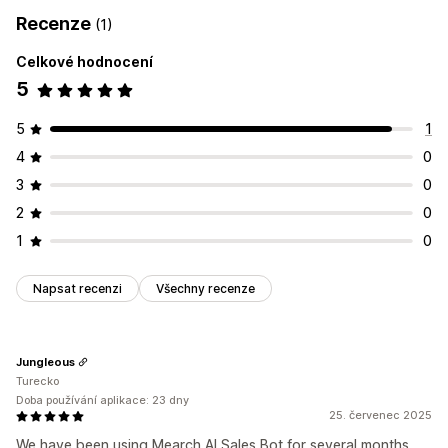
Recenze
(1)
Celkové hodnocení
5
5
1
4
0
3
0
2
0
1
0
Napsat recenzi
Všechny recenze
Jungleous
Turecko
Doba používání aplikace: 23 dny
25. červenec 2025
We have been using Mearch AI Sales Bot for several months