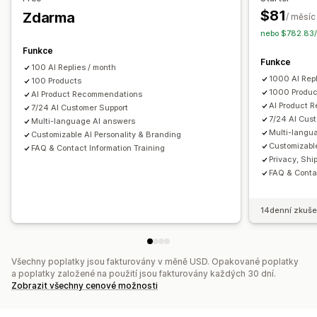
Přizpůsobení
Nabídky a doporučení
$81
Zdarma
/ měsíc
Barva a písmo
Okno chatu
Otevírací doba
Uvítací zprávy
Dárky zdarma
Doprava zdarma
Doplňky produktů
nebo $782.83/
Tlačítka chatu
Přiřazení chatu
Avatar agenta
Doporučené produkty
Často nakupované společně
Funkce
Funkce
Balíčky
Odstupňované slevy
Doporučení pomocí AI
100 AI Replies / month
1000 AI Repl
100 Products
Analytika
1000 Produc
AI Product Recommendations
AI Product 
A/​B testování
7/24 AI Customer Support
Míry prokliku
Konverzní poměry
7/24 AI Cus
Multi-language AI answers
Výkonnost doporučení
Návrhy optimalizace
Multi-langu
Customizable AI Personality & Branding
Výkonnost trychtýře
Customizable
FAQ & Contact Information Training
Privacy, Shi
FAQ & Contac
14denní zkuše
Všechny poplatky jsou fakturovány v měně USD. Opakované poplatky
a poplatky založené na použití jsou fakturovány každých 30 dní.
Zobrazit všechny cenové možnosti