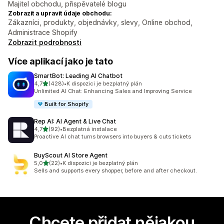
Majitel obchodu, přispěvatelé blogu
Zobrazit a upravit údaje obchodu:
Zákazníci, produkty, objednávky, slevy, Online obchod,
Administrace Shopify
Zobrazit podrobnosti
Více aplikací jako je tato
SmartBot: Leading AI Chatbot
z 5 hvězd
4,7
(428)
•
K dispozici je bezplatný plán
Celkový počet recenzí: 428
Unlimited AI Chat: Enhancing Sales and Improving Service
Built for Shopify
Rep AI: AI Agent & Live Chat
z 5 hvězd
4,7
(92)
•
Bezplatná instalace
Celkový počet recenzí: 92
Proactive AI chat turns browsers into buyers & cuts tickets
BuyScout AI Store Agent
z 5 hvězd
5,0
(22)
•
K dispozici je bezplatný plán
Celkový počet recenzí: 22
Sells and supports every shopper, before and after checkout.
Chcete přidat nějakou