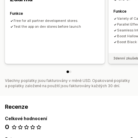
Sezónní události
Podzim
Black Friday (BFCM)
Vánoce
Halloween
Nový rok
Funkce
Funkce
Jaro
Léto
Den svatého Valentýna
Zima
Propagační akce
Variety of C
Free for all partner development stores.
Parallel Effe
Vlastní události
Test the app on dev stores before launch
Seamless In
Boost Hallo
Boost Black
3denní zkušeb
Všechny poplatky jsou fakturovány v měně USD. Opakované poplatky
a poplatky založené na použití jsou fakturovány každých 30 dní.
Recenze
Celkové hodnocení
0