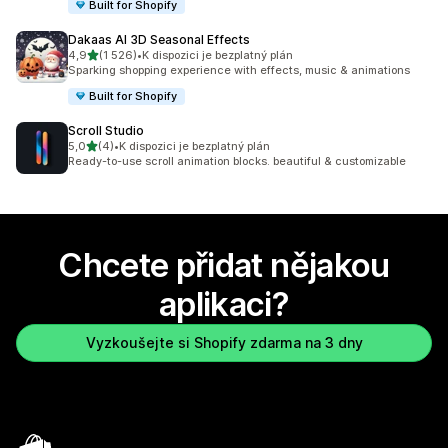
Built for Shopify
Dakaas AI 3D Seasonal Effects
z 5 hvězd
4,9
(1 526)
•
K dispozici je bezplatný plán
Celkový počet recenzí: 1526
Sparking shopping experience with effects, music & animations
Built for Shopify
Scroll Studio
z 5 hvězd
5,0
(4)
•
K dispozici je bezplatný plán
Celkový počet recenzí: 4
Ready-to-use scroll animation blocks. beautiful & customizable
Chcete přidat nějakou
aplikaci?
Vyzkoušejte si Shopify zdarma na 3 dny