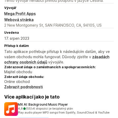
Tento vývojář nenabízí přímou podporu v jazyce Čeština.
Vývojář
Mega Profit Apps
Webová stránka
2 New Montgomery St, SAN FRANCISCO, CA, 94105, US
Uvedena
17. srpen 2023
Přístup k datům
Tato aplikace potřebuje přístup k následujícím datům, aby ve
vašem obchodu mohla fungovat. Důvody zjistíte v
zásadách
ochrany osobních údajů
vývojáře.
Zobrazovat údaje o zaměstnancích a spolupracovnících:
Majitel obchodu
Zobrazit údaje obchodu:
Online obchod
Zobrazit podrobnosti
Více aplikací jako je tato
MX AI: Background Music Player
z 5 hvězd
4,8
(55)
•
K dispozici je bezplatný plán
Celkový počet recenzí: 55
Play audio player MP3 songs from Spotify, SoundCloud & YouTube