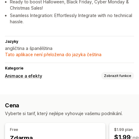
Ready to boost Halloween, Black Friday, Cyber Monday &
Christmas Sales!
Seamless Integration: Effortlessly Integrate with no technical
hassle.
Jazyky
angličtina a španělština
Tato aplikace není přeložena do jazyka čeština
Kategorie
Animace a efekty
Zobrazit funkce
Přizpůsobení
3D animace
Pozadí
Vlastní animace
Efekty padání
Cena
Interaktivní animace
Vyberte si tarif, který nejlépe vyhovuje vašemu podnikání.
Efekty specifické pro jednotlivé stránky
Barva
Velikost
Rychlost
Ikony
Nahrání souboru
Free
$1.99 plan
Responzivní design pro mobilní zařízení
$1.99
Zdarma
/ mě