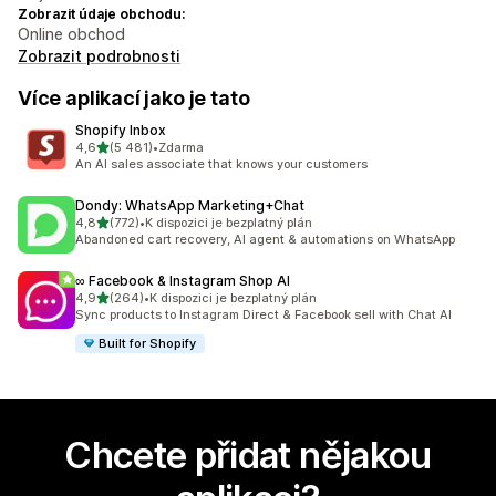
Zobrazit údaje obchodu:
Online obchod
Zobrazit podrobnosti
Více aplikací jako je tato
Shopify Inbox
z 5 hvězd
4,6
(5 481)
•
Zdarma
Celkový počet recenzí: 5481
An AI sales associate that knows your customers
Dondy: WhatsApp Marketing+Chat
z 5 hvězd
4,8
(772)
•
K dispozici je bezplatný plán
Celkový počet recenzí: 772
Abandoned cart recovery, AI agent & automations on WhatsApp
∞ Facebook & Instagram Shop AI
z 5 hvězd
4,9
(264)
•
K dispozici je bezplatný plán
Celkový počet recenzí: 264
Sync products to Instagram Direct & Facebook sell with Chat AI
Built for Shopify
Chcete přidat nějakou