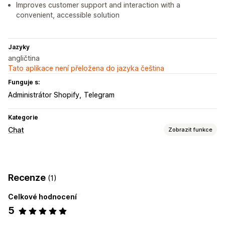
Improves customer support and interaction with a
convenient, accessible solution
Jazyky
angličtina
Tato aplikace není přeložena do jazyka čeština
Funguje s:
Administrátor Shopify
Telegram
Kategorie
Chat
Zobrazit funkce
Posílání zpráv v reálném čase
Živý chat
Podpora hlasu
Videohovory
Nahrání souboru
Recenze
(1)
Více jazyků
Celkové hodnocení
Přizpůsobení
5
Barva a písmo
Tlačítka chatu
Avatar agenta