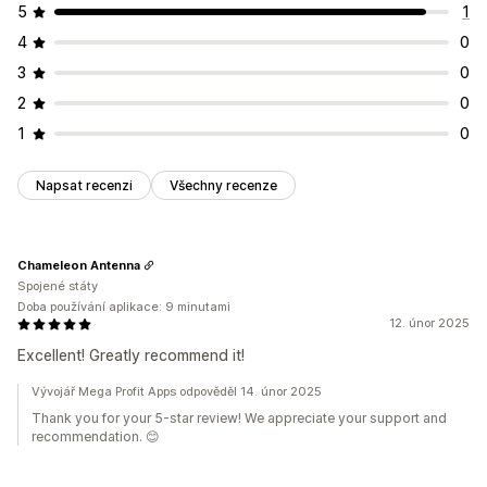
5
1
4
0
3
0
2
0
1
0
Napsat recenzi
Všechny recenze
Chameleon Antenna
Spojené státy
Doba používání aplikace: 9 minutami
12. únor 2025
Excellent! Greatly recommend it!
Vývojář Mega Profit Apps odpověděl 14. únor 2025
Thank you for your 5-star review! We appreciate your support and
recommendation. 😊