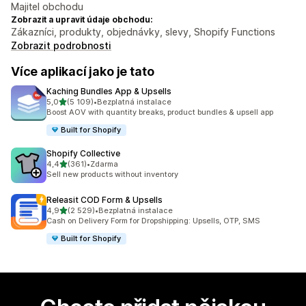
Majitel obchodu
Zobrazit a upravit údaje obchodu:
Zákazníci, produkty, objednávky, slevy, Shopify Functions
Zobrazit podrobnosti
Více aplikací jako je tato
Kaching Bundles App & Upsells
z 5 hvězd
5,0
(5 109)
•
Bezplatná instalace
Celkový počet recenzí: 5109
Boost AOV with quantity breaks, product bundles & upsell app
Built for Shopify
Shopify Collective
z 5 hvězd
4,4
(361)
•
Zdarma
Celkový počet recenzí: 361
Sell new products without inventory
Releasit COD Form & Upsells
z 5 hvězd
4,9
(2 529)
•
Bezplatná instalace
Celkový počet recenzí: 2529
Cash on Delivery Form for Dropshipping: Upsells, OTP, SMS
Built for Shopify