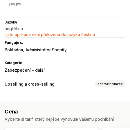
pages.
Jazyky
angličtina
Tato aplikace není přeložena do jazyka čeština
Funguje s:
Pokladna
Administrátor Shopify
Kategorie
Zabezpečení – další
Upselling a cross-selling
Zobrazit funkce
Přizpůsobení
Upselling v košíku
Upselling na pokladně
Cena
Upselling na stránce produktu
Doplňky jedním kliknutím
Vyberte si tarif, který nejlépe vyhovuje vašemu podnikání.
Vlastní pravidla