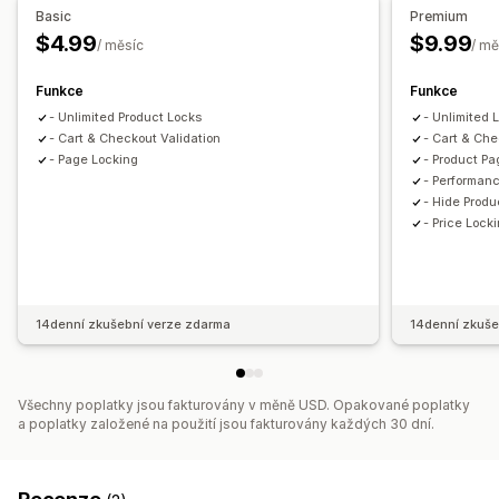
Nabídky a doporučení
Basic
Premium
Doplňky produktů
Doporučené produkty
Balíčky
$4.99
$9.99
/ měsíc
/ mě
Odstupňované slevy
Upgrade předplatného
Funkce
Funkce
Analytika
- Unlimited Product Locks
- Unlimited 
Míry prokliku
Konverzní poměry
- Cart & Checkout Validation
- Cart & Che
- Page Locking
- Product Pa
- Performan
- Hide Produ
- Price Loc
14denní zkušební verze zdarma
14denní zkuše
Všechny poplatky jsou fakturovány v měně USD. Opakované poplatky
a poplatky založené na použití jsou fakturovány každých 30 dní.