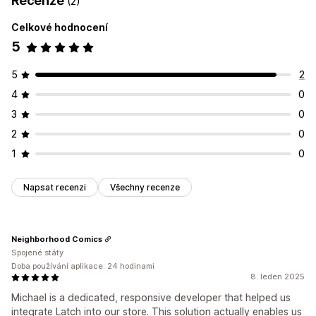
Recenze
(2)
Celkové hodnocení
5
5
2
4
0
3
0
2
0
1
0
Napsat recenzi
Všechny recenze
Neighborhood Comics
Spojené státy
Doba používání aplikace: 24 hodinami
8. leden 2025
Michael is a dedicated, responsive developer that helped us
integrate Latch into our store. This solution actually enables us