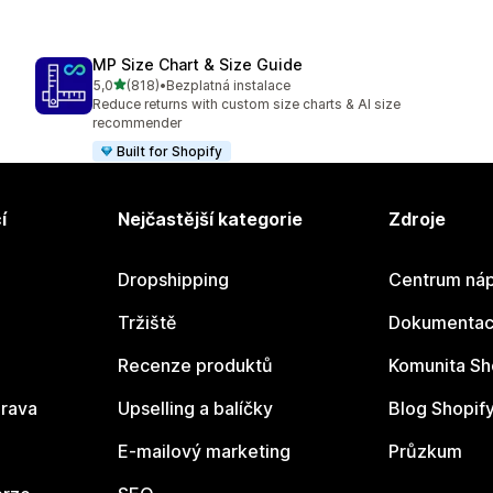
MP Size Chart & Size Guide
z 5 hvězd
5,0
(818)
•
Bezplatná instalace
Celkový počet recenzí: 818
Reduce returns with custom size charts & AI size
recommender
Built for Shopify
í
Nejčastější kategorie
Zdroje
Dropshipping
Centrum náp
Tržiště
Dokumentace
Recenze produktů
Komunita Sh
rava
Upselling a balíčky
Blog Shopif
E-mailový marketing
Průzkum