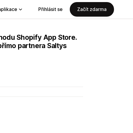
aplikace
Přihlásit se
Začít zdarma
chodu Shopify App Store.
římo partnera Saltys