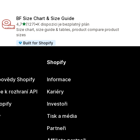
BF Size Chart & Size Guide
z 5 hvězd
4,7
(127)
•
K dispozici je bezplatný plán
Celkový počet recenzí: 127
Size chart, size guide & tables, product compare product
sizes
Built for Shopify
Shopify
ovědy Shopify
Informace
 k rozhraní API
Kariéry
opify
Investoři
y
Tisk a média
Partneři