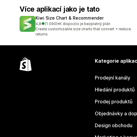
Více aplikací jako je tato
Kiwi Size Chart & Recommender
z 5 hvězd
4,8
(1 090)
•
K dispozici je bezplatný plán
Celkový počet recenzí: 1090
Create customizable size charts that convert + reduce
returns
Kategorie aplikac
Prodejní kanály
Hledání produktů
Prodej produktů
Objednávky a dop
Design obchodu