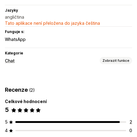
Jazyky
angličtina
Tato aplikace není přeložena do jazyka čeština
Funguje s:
WhatsApp
Kategorie
Chat
Zobrazit funkce
Posílání zpráv v reálném čase
AI chatovací boty
Živý chat
Sociální sítě
Více jazyků
Recenze
(2)
Sledování chování
Analytika agentů
Šifrování
Užitečné informace o zákaznících
Celkové hodnocení
5
Automatizované odpovědi
Obnovení košíku
Slevy
Nejčastější dotazy
Pozdravy
5
2
Doporučené produkty
Rychlé odpovědi
Žádosti o recenze
4
0
Upozornění pro dopravu
Aktualizace objednávek