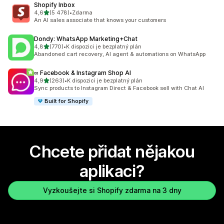
Shopify Inbox
z 5 hvězd
4,6
(5 478)
•
Zdarma
Celkový počet recenzí: 5478
An AI sales associate that knows your customers
Dondy: WhatsApp Marketing+Chat
z 5 hvězd
4,8
(770)
•
K dispozici je bezplatný plán
Celkový počet recenzí: 770
Abandoned cart recovery, AI agent & automations on WhatsApp
∞ Facebook & Instagram Shop AI
z 5 hvězd
4,9
(263)
•
K dispozici je bezplatný plán
Celkový počet recenzí: 263
Sync products to Instagram Direct & Facebook sell with Chat AI
Built for Shopify
Chcete přidat nějakou
aplikaci?
Vyzkoušejte si Shopify zdarma na 3 dny