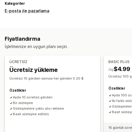
Kategoriler
E-posta ile pazarlama
Fiyatlandırma
İşletmenize en uygun planı seçin.
ÜCRETSİZ
BASIC PLUS
$4.99
Ücretsiz yükleme
/ay
Ücretsiz 100 g
Ücretsiz 10 gönderi sonrası her gönderi 0.20 $
Özellikler
Özellikler
Ayda 100 üc
Ayda 10 ücretsiz gönderi
İki farklı sö
Bir sözleşme
Sözleşmelere
Sözleşmelere çoklu alıcı ekleme
Basit sözleş
Basit sözleşme editörü
15 günlük ücr