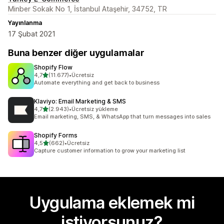
Minber Sokak No 1, İstanbul Ataşehir, 34752, TR
Yayınlanma
17 Şubat 2021
Buna benzer diğer uygulamalar
Shopify Flow
5 yıldız üzerinden
4,7
(11.677)
•
Ücretsiz
toplam 11677 değerlendirme
Automate everything and get back to business
Klaviyo: Email Marketing & SMS
5 yıldız üzerinden
4,7
(2.943)
•
Ücretsiz yükleme
toplam 2943 değerlendirme
Email marketing, SMS, & WhatsApp that turn messages into sales
Shopify Forms
5 yıldız üzerinden
4,5
(662)
•
Ücretsiz
toplam 662 değerlendirme
Capture customer information to grow your marketing list
Uygulama eklemek mi
istiyorsunuz?