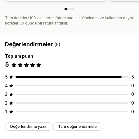
Tüm ücretler USD cinsinden faturalandırılır. Yinelenen ve kullanıma dayalı
ücretler 30 günde bir faturalandırılır.
Değerlendirmeler
(5)
Toplam puan
5
5
5
4
0
3
0
2
0
1
0
Değerlendirme yazın
Tüm değerlendirmeler