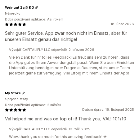
Weingut Zaiß KG
Německo
Doba používání aplikace: Asi rokem
18. únor 2026
Sehr guter Service. App zwar noch nicht im Einsatz, aber für
unseren Einsatz genau das richtige!
Vývojář CAPITALIPLY LLC odpověděl 2. březen 2026
Vielen Dank für Ihr tolles Feedback! Es freut uns sehr zu hören, dass
die App gut zu Ihrem Anwendungsfall passt. Wenn Sie beim Einrichten
Unterstützung benötigen oder Fragen auftauchen, steht unser Team
jederzeit gerne zur Verfügung. Viel Erfolg mit Ihrem Einsatz der App!
My Store
Spojené státy
Doba používání aplikace: 2 měsíci
Datum úprav: 19. listopad 2025
Val helped me and was on top of it! Thank you, VAL! 101/10
Vývojář CAPITALIPLY LLC odpověděl 13. září 2025
Wow, thank you so much for this amazing feedback! 🌟