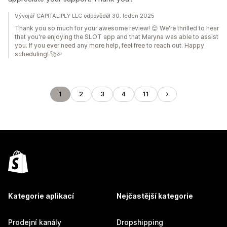
Vývojář CAPITALIPLY LLC odpověděl 30. leden 2025
Thank you so much for your awesome review! 😊 We're thrilled to hear
that you're enjoying the SLOT app and that Maryna was able to assist
you. If you ever need any more help, feel free to reach out. Happy
scheduling! 🚀🎉
1
2
3
4
11
Kategorie aplikací
Nejčastější kategorie
Prodejní kanály
Dropshipping