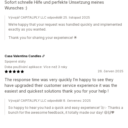
Sofort schnelle Hilfe und perfekte Umsetzung meines
Wunsches :)
Vývojář CAPITALIPLY LLC odpověděl 25. listopad 2025
We’re happy that your request was handled quickly and implemented
exactly as you wanted.
Thank you for sharing your experience! 🌟
Casa Valentina Candles
Spojené státy
Doba používání aplikace: Více než 3 roky
26. červen 2025
The response time was very quickly I’m happy to see they
have upgraded their customer service experience it was the
easiest and quickest solutions thank you for your help !
Vývojář CAPITALIPLY LLC odpověděl 8. červenec 2025
So happy to hear you had a quick and easy experience! 🚀✨ Thanks a
bunch for the awesome feedback, it totally made our day! 😄🙌💖