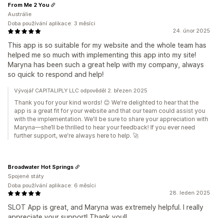
From Me 2 You
Austrálie
Doba používání aplikace: 3 měsíci
24. únor 2025
This app is so suitable for my website and the whole team has
helped me so much with implementing this app into my site!
Maryna has been such a great help with my company, always
so quick to respond and help!
Vývojář CAPITALIPLY LLC odpověděl 2. březen 2025
Thank you for your kind words! 😊 We're delighted to hear that the
app is a great fit for your website and that our team could assist you
with the implementation. We'll be sure to share your appreciation with
Maryna—she’ll be thrilled to hear your feedback! If you ever need
further support, we're always here to help. 🚀
Broadwater Hot Springs
Spojené státy
Doba používání aplikace: 6 měsíci
28. leden 2025
SLOT App is great, and Maryna was extremely helpful. I really
appreciate your support! Thank you!!