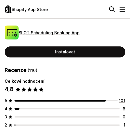
Shopify App Store
SLOT Scheduling Booking App
Instalovat
Recenze
(110)
Celkové hodnocení
4,8
5
101
4
6
3
0
2
1