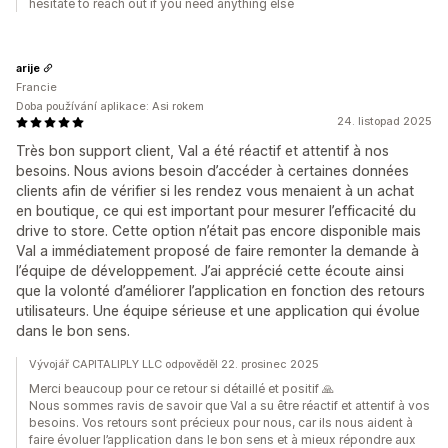
hesitate to reach out if you need anything else
arije
Francie
Doba používání aplikace: Asi rokem
24. listopad 2025
Très bon support client, Val a été réactif et attentif à nos
besoins. Nous avions besoin d’accéder à certaines données
clients afin de vérifier si les rendez vous menaient à un achat
en boutique, ce qui est important pour mesurer l’efficacité du
drive to store. Cette option n’était pas encore disponible mais
Val a immédiatement proposé de faire remonter la demande à
l’équipe de développement. J’ai apprécié cette écoute ainsi
que la volonté d’améliorer l’application en fonction des retours
utilisateurs. Une équipe sérieuse et une application qui évolue
dans le bon sens.
Vývojář CAPITALIPLY LLC odpověděl 22. prosinec 2025
Merci beaucoup pour ce retour si détaillé et positif 🙏
Nous sommes ravis de savoir que Val a su être réactif et attentif à vos
besoins. Vos retours sont précieux pour nous, car ils nous aident à
faire évoluer l’application dans le bon sens et à mieux répondre aux