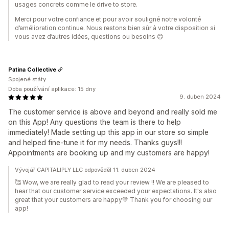
usages concrets comme le drive to store.
Merci pour votre confiance et pour avoir souligné notre volonté
d’amélioration continue. Nous restons bien sûr à votre disposition si
vous avez d’autres idées, questions ou besoins 😊
Patina Collective
Spojené státy
Doba používání aplikace: 15 dny
9. duben 2024
The customer service is above and beyond and really sold me
on this App! Any questions the team is there to help
immediately! Made setting up this app in our store so simple
and helped fine-tune it for my needs. Thanks guys!!!
Appointments are booking up and my customers are happy!
Vývojář CAPITALIPLY LLC odpověděl 11. duben 2024
🥰 Wow, we are really glad to read your review !! We are pleased to
hear that our customer service exceeded your expectations. It's also
great that your customers are happy💚 Thank you for choosing our
app!