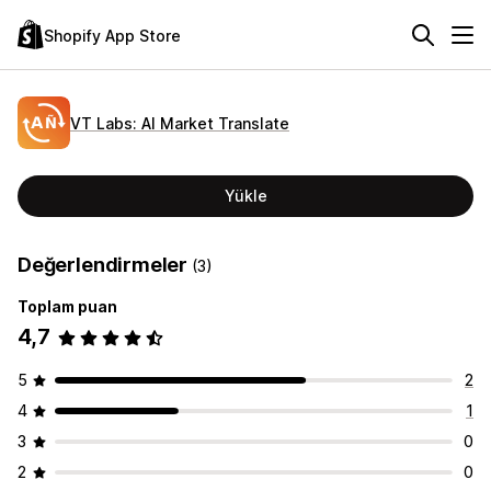
Shopify App Store
VT Labs: AI Market Translate
Yükle
Değerlendirmeler
(3)
Toplam puan
4,7
5
2
4
1
3
0
2
0