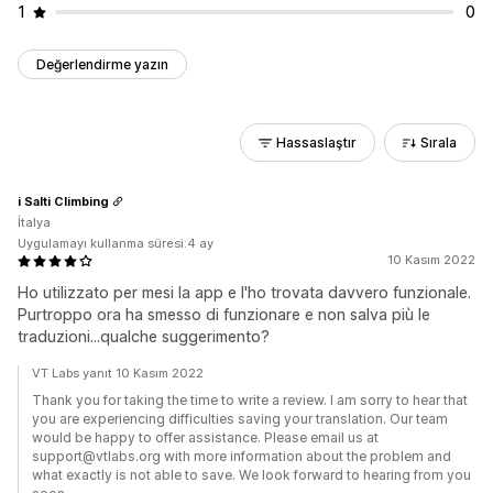
1
0
Değerlendirme yazın
Hassaslaştır
Sırala
i Salti Climbing
İtalya
Uygulamayı kullanma süresi:4 ay
10 Kasım 2022
Ho utilizzato per mesi la app e l'ho trovata davvero funzionale.
Purtroppo ora ha smesso di funzionare e non salva più le
traduzioni...qualche suggerimento?
VT Labs yanıt 10 Kasım 2022
Thank you for taking the time to write a review. I am sorry to hear that
you are experiencing difficulties saving your translation. Our team
would be happy to offer assistance. Please email us at
support@vtlabs.org with more information about the problem and
what exactly is not able to save. We look forward to hearing from you