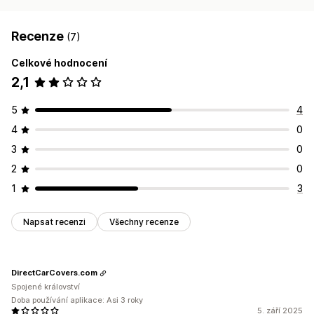
Recenze
(7)
Celkové hodnocení
2,1
5
4
4
0
3
0
2
0
1
3
Napsat recenzi
Všechny recenze
DirectCarCovers.com
Spojené království
Doba používání aplikace: Asi 3 roky
5. září 2025