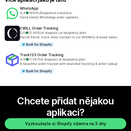
WhatsApp
z 5 hvězd
4,4
(694)
•
Bezplatná instalace
Celkový počet recenzí: 694
Send timely WhatsApp order updates.
CWILL Order Tracking
z 5 hvězd
5,0
(2 859)
•
K dispozici je bezplatný plán
Celkový počet recenzí: 2859
Parcel Panel: track order tracker to cut WISMOs & boost sales
Built for Shopify
Track123 Order Tracking
z 5 hvězd
4,9
(1 567)
•
K dispozici je bezplatný plán
Celkový počet recenzí: 1567
A beautiful order tracker with branded tracking & order lookup
Built for Shopify
Chcete přidat nějakou
aplikaci?
Vyzkoušejte si Shopify zdarma na 3 dny