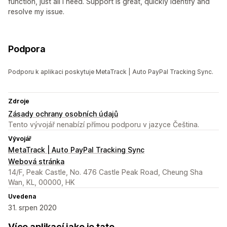
function, just all i need. Support is great, quickly identify and
resolve my issue.
Podpora
Podporu k aplikaci poskytuje MetaTrack | Auto PayPal Tracking Sync.
Zdroje
Zásady ochrany osobních údajů
Tento vývojář nenabízí přímou podporu v jazyce Čeština.
Vývojář
MetaTrack | Auto PayPal Tracking Sync
Webová stránka
14/F, Peak Castle, No. 476 Castle Peak Road, Cheung Sha
Wan, KL, 00000, HK
Uvedena
31. srpen 2020
Více aplikací jako je tato