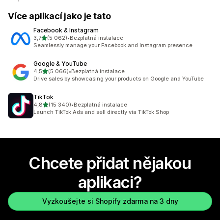
Více aplikací jako je tato
Facebook & Instagram
z 5 hvězd
3,7
(5 062)
•
Bezplatná instalace
Celkový počet recenzí: 5062
Seamlessly manage your Facebook and Instagram presence
Google & YouTube
z 5 hvězd
4,5
(5 066)
•
Bezplatná instalace
Celkový počet recenzí: 5066
Drive sales by showcasing your products on Google and YouTube
TikTok
z 5 hvězd
4,8
(15 340)
•
Bezplatná instalace
Celkový počet recenzí: 15340
Launch TikTok Ads and sell directly via TikTok Shop
Chcete přidat nějakou
aplikaci?
Vyzkoušejte si Shopify zdarma na 3 dny