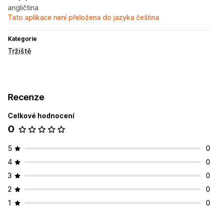
angličtina
Tato aplikace není přeložena do jazyka čeština
Kategorie
Tržiště
Recenze
Celkové hodnocení
0
5
0
4
0
3
0
2
0
1
0