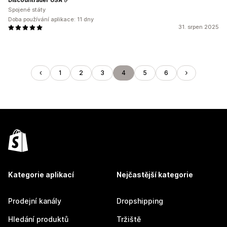
Spojené státy
Doba používání aplikace: 11 dny
31. srpen 2025
1
2
3
4
5
6
Kategorie aplikací
Nejčastější kategorie
Prodejní kanály
Dropshipping
Hledání produktů
Tržiště