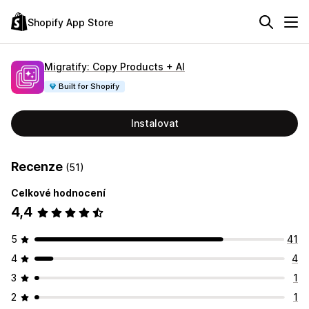
Shopify App Store
Migratify: Copy Products + AI
Built for Shopify
Instalovat
Recenze
(51)
Celkové hodnocení
4,4
5
41
4
4
3
1
2
1