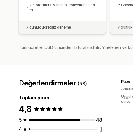
On products, variants, collections and
Checko
m
7 günlük ücretsiz deneme
7 günlük
Tüm ücretler USD cinsinden faturalandırılır. Yinelenen ve kul
Değerlendirmeler
Paper
(58)
Amerika
Uygula
Toplam puan
süresi:
4,8
5
48
4
1