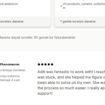
ut extension
On products, variants, collecti
m
 ücretsiz deneme
7 günlük ücretsiz deneme
lanıma dayalı ücretler 30 günde bir faturalandırılır.
 Phenomenon
 Birleşik Devletleri
Aditi was fantastic to work with! I re
mayı kullanma
was stuck, and she helped me figure 
Yaklaşık 4 saat
been able to solve on my own. She w
the process so much easier. I really a
support!