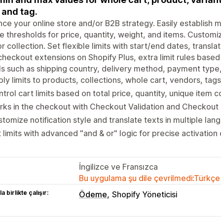
 and tag.
ce your online store and/or B2B strategy. Easily establish
e thresholds for price, quantity, weight, and items. Customi
or collection. Set flexible limits with start/end dates, translat
checkout extensions on Shopify Plus, extra limit rules bas
ls such as shipping country, delivery method, payment type
ly limits to products, collections, whole cart, vendors, tag
trol cart limits based on total price, quantity, unique item c
ks in the checkout with Checkout Validation and Checkout
tomize notification style and translate texts in multiple lan
 limits with advanced "and & or" logic for precise activation 
İngilizce ve Fransızca
Bu uygulama şu dile çevrilmedi:Türkçe
a birlikte çalışır:
Ödeme
Shopify Yöneticisi