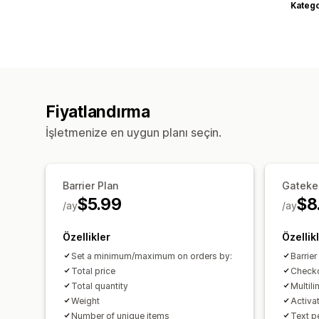
Katego
Fiyatlandırma
İşletmenize en uygun planı seçin.
Barrier Plan
Gateke
$5.99
$8
/ay
/ay
Özellikler
Özellik
Set a minimum/maximum on orders by:
Barrier
Total price
Checko
Total quantity
Multili
Weight
Activat
Number of unique items
Text pe