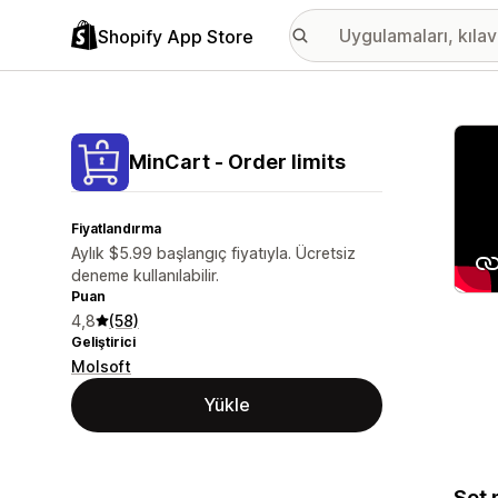
Shopify App Store
Öne ç
MinCart ‑ Order limits
Fiyatlandırma
Aylık $5.99 başlangıç fiyatıyla. Ücretsiz
deneme kullanılabilir.
Puan
4,8
(58)
Geliştirici
Molsoft
Yükle
Set 