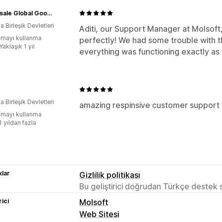
Wholesale Global Goods Partners
 Birleşik Devletleri
Aditi, our Support Manager at Molsof
mayı kullanma
perfectly! We had some trouble with th
Yaklaşık 1 yıl
everything was functioning exactly a
 Birleşik Devletleri
amazing respinsive customer support
mayı kullanma
1 yıldan fazla
lar
Gizlilik politikası
Bu geliştirici doğrudan Türkçe destek
rici
Molsoft
Web Sitesi