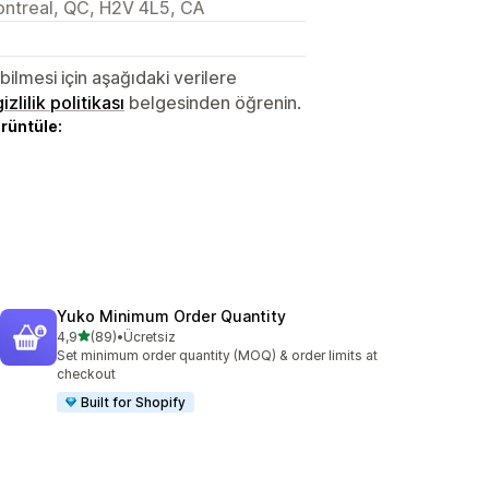
ontreal, QC, H2V 4L5, CA
lmesi için aşağıdaki verilere
gizlilik politikası
belgesinden öğrenin.
örüntüle:
Yuko Minimum Order Quantity
5 yıldız üzerinden
4,9
(89)
•
Ücretsiz
toplam 89 değerlendirme
Set minimum order quantity (MOQ) & order limits at
checkout
Built for Shopify