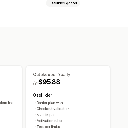
Özellikleri göster
imum miktar
Zaman bazında
zgü
Varyasyona özgü
Coğrafi konum
Ödeme yöntemleri
rı
Ürün sayfası uyarıları
Özel mesajlar
Çeviri
Gatekeeper Yearly
$95.88
/yıl
Özellikler
ders by:
Barrier plan with:
Checkout validation
Multilingual
Activation rules
Text per limits