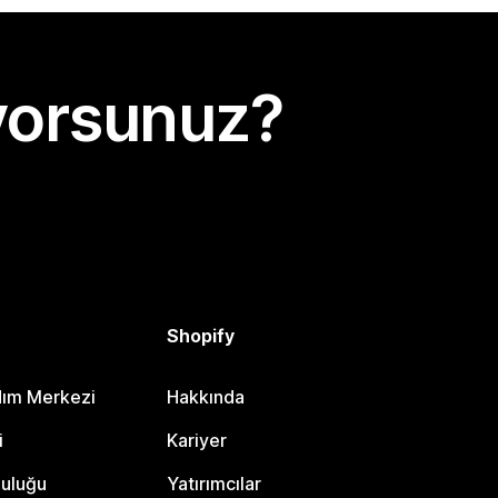
yorsunuz?
Shopify
dım Merkezi
Hakkında
i
Kariyer
luluğu
Yatırımcılar