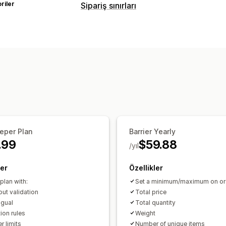
riler
Sipariş sınırları
Sınır kuralları
Sepet tabanlı
Maksimum miktar
Min
Ağırlık bazında
Fiyat tabanlı
Ürüne ö
Koleksiyona özgü
Müşteri etiketleri
Bildirim ayarları
Sepet uyarıları
Ödeme sayfası uyarıla
Açılır pencereler
Özel marka öğeleri
eper Plan
Barrier Yearly
.99
$59.88
/yıl
ler
Özellikler
 plan with:
Set a minimum/maximum on or
ut validation
Total price
ngual
Total quantity
ion rules
Weight
r limits
Number of unique items