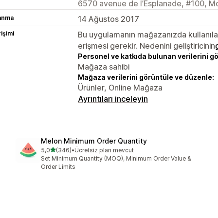
6570 avenue de l’Esplanade, #100, M
lanma
14 Ağustos 2017
rişimi
Bu uygulamanın mağazanızda kullanılabi
erişmesi gerekir. Nedenini geliştiricinin
Personel ve katkıda bulunan verilerini g
Mağaza sahibi
Mağaza verilerini görüntüle ve düzenle:
Ürünler, Online Mağaza
Ayrıntıları inceleyin
Melon Minimum Order Quantity
5 yıldız üzerinden
5,0
(346)
•
Ücretsiz plan mevcut
toplam 346 değerlendirme
Set Minimum Quantity (MOQ), Minimum Order Value &
Order Limits