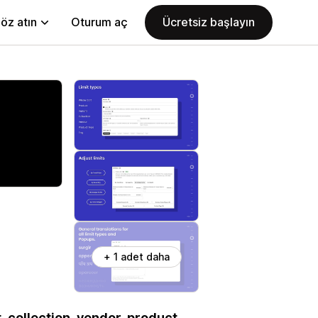
öz atın
Oturum aç
Ücretsiz başlayın
+ 1 adet daha
, collection, vendor, product