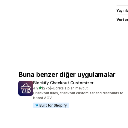
Yayın
Veri e
Buna benzer diğer uygulamalar
Blockify Checkout Customizer
5 yıldız üzerinden
4,9
(275)
•
Ücretsiz plan mevcut
toplam 275 değerlendirme
Checkout rules, checkout customizer and discounts to
boost AOV
Built for Shopify