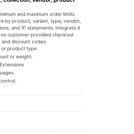
 minimum and maximum order limits.
ze by product, variant, type, vendor,
ions, and 'if' statements. Integrate it
ed on customer-provided checkout
, and discount codes.
s or product type
ount or weight.
 Extensions
guages.
control.