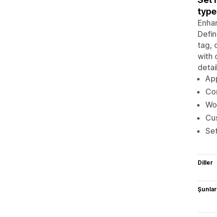
type
Enhan
Defin
tag, 
with 
detai
App
Con
Wor
Cus
Set
Diller
Şunlarl