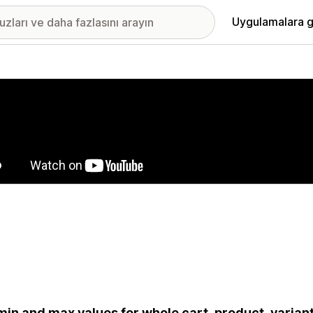
Uygulamalara g
ıkan görsel galerisi
min and max values for whole cart, product, variant