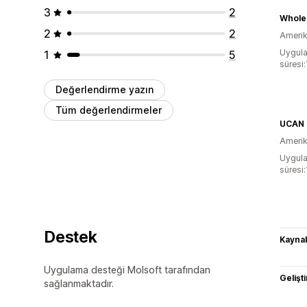
3
2
2
2
Amerika
Uygula
1
5
süresi:
Değerlendirme yazın
Tüm değerlendirmeler
UCAN
Amerika
Uygula
süresi:
Destek
Kaynak
Uygulama desteği Molsoft tarafından
Gelişti
sağlanmaktadır.