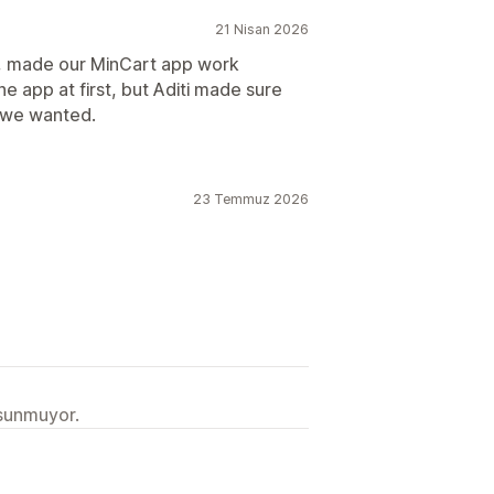
21 Nisan 2026
t, made our MinCart app work
e app at first, but Aditi made sure
s we wanted.
23 Temmuz 2026
 sunmuyor.