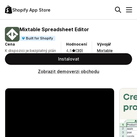
Shopify App Store
Mixtable Spreadsheet Editor
Built for Shopify
Cena
Hodnocení
Vývojář
K dispozici je bezplatný plán
4,5
(30)
Mixtable
Instalovat
Zobrazit demoverzi obchodu