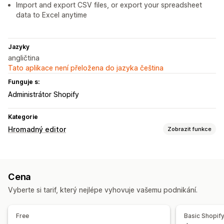
Import and export CSV files, or export your spreadsheet
data to Excel anytime
Jazyky
angličtina
Tato aplikace není přeložena do jazyka čeština
Funguje s:
Administrátor Shopify
Kategorie
Hromadný editor
Zobrazit funkce
Upravitelné zdroje
Produkty
Varianty
Objednávky
Obrázky
Ceny
Cena
SKU a čárové kódy
Štítky
Popisy
Skladové zásoby
Vyberte si tarif, který nejlépe vyhovuje vašemu podnikání.
Metapole
Kolekce
Akce
Free
Basic Shopif
Hromadné odstraňování
Optimalizace obrázků