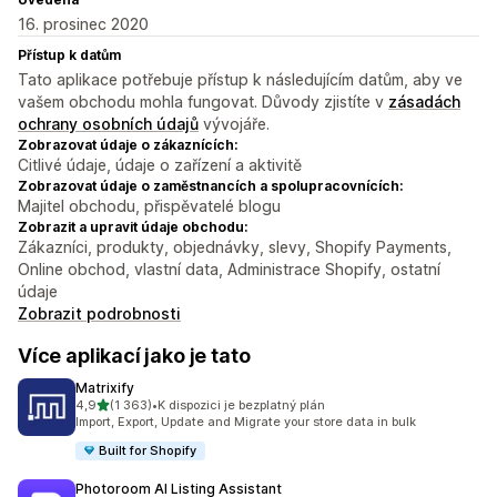
16. prosinec 2020
Přístup k datům
Tato aplikace potřebuje přístup k následujícím datům, aby ve
vašem obchodu mohla fungovat. Důvody zjistíte v
zásadách
ochrany osobních údajů
vývojáře.
Zobrazovat údaje o zákaznících:
Citlivé údaje, údaje o zařízení a aktivitě
Zobrazovat údaje o zaměstnancích a spolupracovnících:
Majitel obchodu, přispěvatelé blogu
Zobrazit a upravit údaje obchodu:
Zákazníci, produkty, objednávky, slevy, Shopify Payments,
Online obchod, vlastní data, Administrace Shopify, ostatní
údaje
Zobrazit podrobnosti
Více aplikací jako je tato
Matrixify
z 5 hvězd
4,9
(1 363)
•
K dispozici je bezplatný plán
Celkový počet recenzí: 1363
Import, Export, Update and Migrate your store data in bulk
Built for Shopify
Photoroom AI Listing Assistant