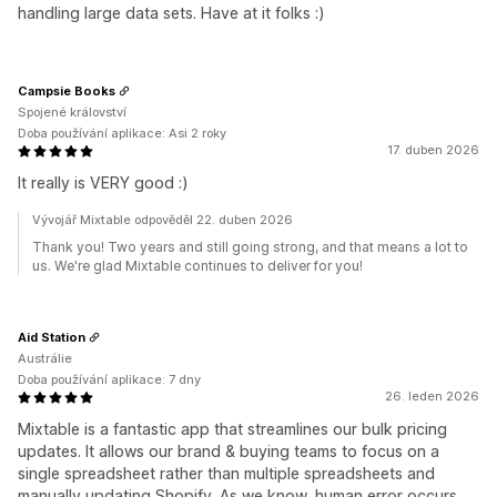
handling large data sets. Have at it folks :)
Campsie Books
Spojené království
Doba používání aplikace: Asi 2 roky
17. duben 2026
It really is VERY good :)
Vývojář Mixtable odpověděl 22. duben 2026
Thank you! Two years and still going strong, and that means a lot to
us. We're glad Mixtable continues to deliver for you!
Aid Station
Austrálie
Doba používání aplikace: 7 dny
26. leden 2026
Mixtable is a fantastic app that streamlines our bulk pricing
updates. It allows our brand & buying teams to focus on a
single spreadsheet rather than multiple spreadsheets and
manually updating Shopify. As we know, human error occurs