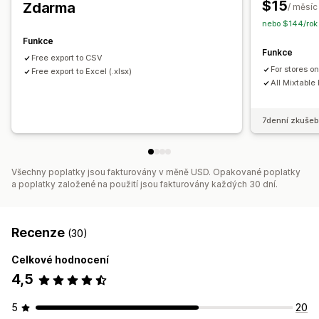
$15
Zdarma
/ měsíc
Aktualizace SEO
Import a export CSV
Migrace dat
nebo $144/rok
Synchronizace dat
Záloha
Vyhledávání a filtry
Funkce
Funkce
Hromadné úpravy
Free export to CSV
For stores o
Free export to Excel (.xlsx)
All Mixtable
7denní zkušeb
Všechny poplatky jsou fakturovány v měně USD. Opakované poplatky
a poplatky založené na použití jsou fakturovány každých 30 dní.
Recenze
(30)
Celkové hodnocení
4,5
5
20