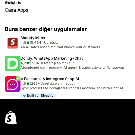
Geliştirici
Casa Apps
Buna benzer diğer uygulamalar
Shopify Inbox
5 yıldız üzerinden
4,6
(5.484)
•
Ücretsiz
toplam 5484 değerlendirme
An AI sales associate that knows your customers
Dondy: WhatsApp Marketing+Chat
5 yıldız üzerinden
4,8
(773)
•
Ücretsiz plan mevcut
toplam 773 değerlendirme
Abandoned cart recovery, AI agent & automations on WhatsApp
∞ Facebook & Instagram Shop AI
5 yıldız üzerinden
4,9
(265)
•
Ücretsiz plan mevcut
toplam 265 değerlendirme
Sync products to Instagram Direct & Facebook sell with Chat AI
Built for Shopify