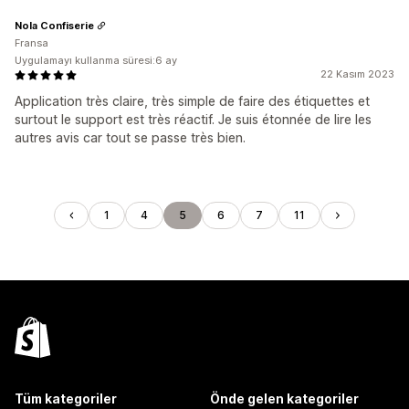
Nola Confiserie
Fransa
Uygulamayı kullanma süresi:6 ay
22 Kasım 2023
Application très claire, très simple de faire des étiquettes et
surtout le support est très réactif. Je suis étonnée de lire les
autres avis car tout se passe très bien.
1
4
5
6
7
11
Tüm kategoriler
Önde gelen kategoriler