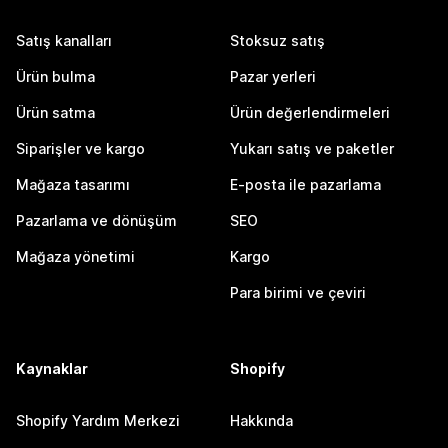
Satış kanalları
Stoksuz satış
Ürün bulma
Pazar yerleri
Ürün satma
Ürün değerlendirmeleri
Siparişler ve kargo
Yukarı satış ve paketler
Mağaza tasarımı
E-posta ile pazarlama
Pazarlama ve dönüşüm
SEO
Mağaza yönetimi
Kargo
Para birimi ve çeviri
Kaynaklar
Shopify
Shopify Yardım Merkezi
Hakkında