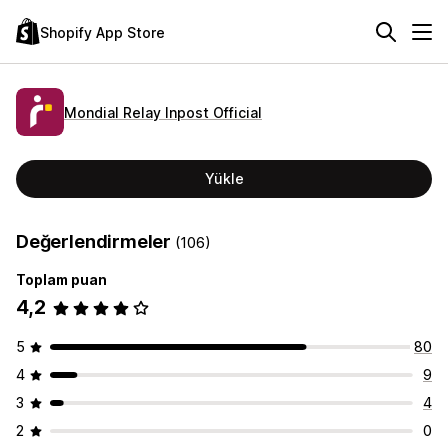
Shopify App Store
Mondial Relay Inpost Official
Yükle
Değerlendirmeler
(106)
Toplam puan
4,2
5
80
4
9
3
4
2
0