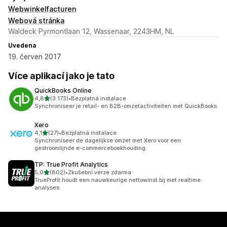
Webwinkelfacturen
Webová stránka
Waldeck Pyrmontlaan 12, Wassenaar, 2243HM, NL
Uvedena
19. červen 2017
Více aplikací jako je tato
QuickBooks Online
z 5 hvězd
4,8
(3 173)
•
Bezplatná instalace
Celkový počet recenzí: 3173
Synchroniseer je retail- en B2B-omzetactiviteiten met QuickBooks
Xero
z 5 hvězd
4,1
(27)
•
Bezplatná instalace
Celkový počet recenzí: 27
Synchroniseer de dagelijkse omzet met Xero voor een
gestroomlijnde e-commerceboekhouding.
TP: True Profit Analytics
z 5 hvězd
5,0
(802)
•
Zkušební verze zdarma
Celkový počet recenzí: 802
TrueProfit houdt een nauwkeurige nettowinst bij met realtime
analyses