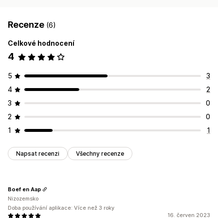
Recenze
(6)
Celkové hodnocení
4
5
3
4
2
3
0
2
0
1
1
Napsat recenzi
Všechny recenze
Boef en Aap
Nizozemsko
Doba používání aplikace: Více než 3 roky
16. červen 2023