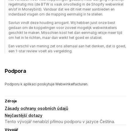
regelmatig mis (de BTW is vaak onvolledig in de Shopify webwinkel
en/of in Moneybird). Vandaar dat we dit niet meer aanbieden en
inderdaad vragen om de mapping eenmalig in te stellen.
Savlun vindt deze houding arrogant. Wij hebben juist onze best
gedaan om de koppelingen voor zoveel mogelijk webwinkeliers
geschikt te maken. Misschien kost het dan eenmalig ietsje meer tijd
om het in te richten, maar dan werkt het goed en stabiel.
Een verschil van mening zet ons allemaal aan het denken, dat is goed,
een 1-star review voelt als vergelding.
Podpora
Podporu k aplikaci poskytuje Webwinkelfacturen.
Zdroje
Zásady ochrany osobních údajů
Nejčastější dotazy
Tento vývojář nenabízí přímou podporu v jazyce Čeština.
Vývojář