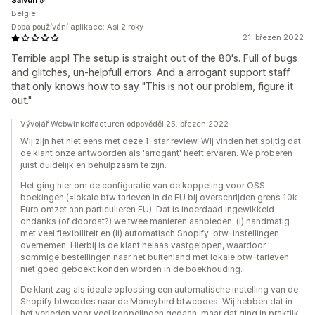
Belgie
Doba používání aplikace: Asi 2 roky
21. březen 2022
Terrible app! The setup is straight out of the 80's. Full of bugs
and glitches, un-helpfull errors. And a arrogant support staff
that only knows how to say "This is not our problem, figure it
out."
Vývojář Webwinkelfacturen odpověděl 25. březen 2022
Wij zijn het niet eens met deze 1-star review. Wij vinden het spijtig dat
de klant onze antwoorden als 'arrogant' heeft ervaren. We proberen
juist duidelijk en behulpzaam te zijn.
Het ging hier om de configuratie van de koppeling voor OSS
boekingen (=lokale btw tarieven in de EU bij overschrijden grens 10k
Euro omzet aan particulieren EU). Dat is inderdaad ingewikkeld
ondanks (of doordat?) we twee manieren aanbieden: (i) handmatig
met veel flexibiliteit en (ii) automatisch Shopify-btw-instellingen
overnemen. Hierbij is de klant helaas vastgelopen, waardoor
sommige bestellingen naar het buitenland met lokale btw-tarieven
niet goed geboekt konden worden in de boekhouding.
De klant zag als ideale oplossing een automatische instelling van de
Shopify btwcodes naar de Moneybird btwcodes. Wij hebben dat in
het verleden voor veel koppelingen gedaan, maar dat ging in praktijk