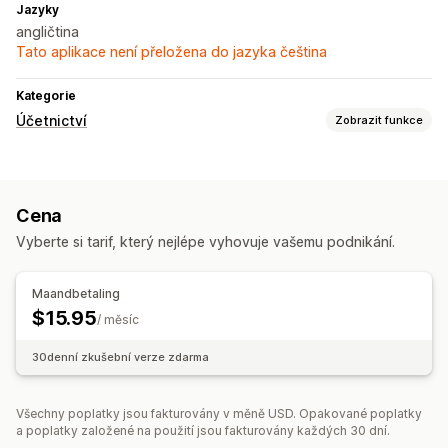
Jazyky
angličtina
Tato aplikace není přeložena do jazyka čeština
Kategorie
Účetnictví
Zobrazit funkce
Finanční výkazy
Příjmy a zůstatek
Daň z prodeje
Cena
Finanční operace
Vyberte si tarif, který nejlépe vyhovuje vašemu podnikání.
Účty pohledávek
Více obchodů
Automatizovaná synchronizace dat
Maandbetaling
$15.95
Souhrn denních prodejů
Podrobnosti objednávky
/ měsíc
Transakce
Mapování daně z prodeje
30denní zkušební verze zdarma
Import historických dat
Všechny poplatky jsou fakturovány v měně USD. Opakované poplatky
a poplatky založené na použití jsou fakturovány každých 30 dní.