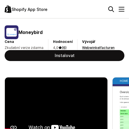
Shopify App Store
Moneybird
Cena
Hodnocení
Vývojář
Zkušební verze zdarma
4,0
(6)
Webwinkelfacturen
Instalovat