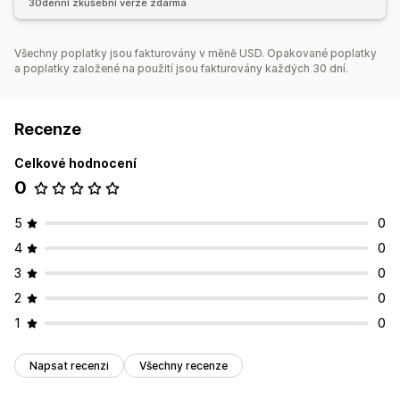
30denní zkušební verze zdarma
Všechny poplatky jsou fakturovány v měně USD. Opakované poplatky
a poplatky založené na použití jsou fakturovány každých 30 dní.
Recenze
Celkové hodnocení
0
5
0
4
0
3
0
2
0
1
0
Napsat recenzi
Všechny recenze