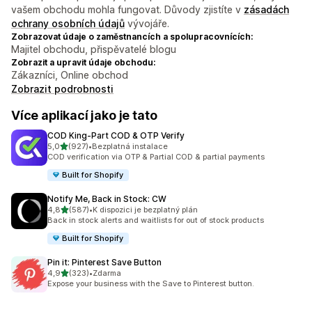
vašem obchodu mohla fungovat. Důvody zjistíte v
zásadách
ochrany osobních údajů
vývojáře.
Zobrazovat údaje o zaměstnancích a spolupracovnících:
Majitel obchodu, přispěvatelé blogu
Zobrazit a upravit údaje obchodu:
Zákazníci, Online obchod
Zobrazit podrobnosti
Více aplikací jako je tato
COD King‑Part COD & OTP Verify
z 5 hvězd
5,0
(927)
•
Bezplatná instalace
Celkový počet recenzí: 927
COD verification via OTP & Partial COD & partial payments
Built for Shopify
Notify Me, Back in Stock: CW
z 5 hvězd
4,8
(587)
•
K dispozici je bezplatný plán
Celkový počet recenzí: 587
Back in stock alerts and waitlists for out of stock products
Built for Shopify
Pin it: Pinterest Save Button
z 5 hvězd
4,9
(323)
•
Zdarma
Celkový počet recenzí: 323
Expose your business with the Save to Pinterest button.