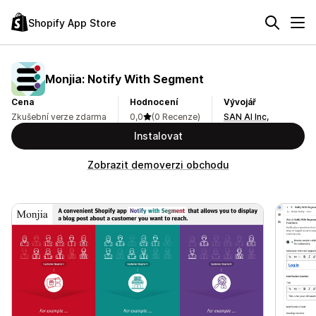
Shopify App Store
Monjia: Notify With Segment
Cena
Hodnocení
Vývojář
Zkušební verze zdarma
0,0
(0 Recenze)
SAN AI Inc,
Instalovat
Zobrazit demoverzi obchodu