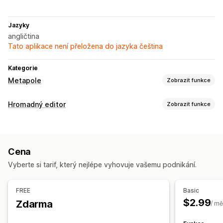
Jazyky
angličtina
Tato aplikace není přeložena do jazyka čeština
Kategorie
Metapole
Zobrazit funkce
Typy metapolí
Hromadný editor
Zobrazit funkce
Kolekce
Stránky
Produkty
Varianty
Standardní
Soubory
Upravitelné zdroje
Obrázky
JSON
Text
Čísla
URL
Produkty
Varianty
SKU a čárové kódy
Metapole
Kolekce
Nástroje pro správu
Cena
Akce
Hromadný import a export
Mapování SKU
Vyberte si tarif, který nejlépe vyhovuje vašemu podnikání.
Import a export CSV
Synchronizace dat
Hromadné úpravy
FREE
Basic
$2.99
Zdarma
/ mě