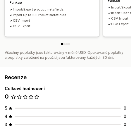
Funkce
Funkce
Import/Expor
Import/Export product metafields
Import Up to
Import Up to 10 Product metafields
CSV Import
CSV Import
CSV Export
CSV Export
Všechny poplatky jsou fakturovány v měně USD. Opakované poplatky
a poplatky založené na použití jsou fakturovány každých 30 dní.
Recenze
Celkové hodnocení
0
5
0
4
0
3
0