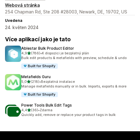
Webová stránka
254 Chapman Rd, Ste 208 #28003, Newark, DE, 19702, US
Uvedena
24. květen 2024
Více aplikací jako je tato
Ablestar Bulk Product Editor
z 5 hvězd
4,9
(786)
•
K dispozici je bezplatný plán
Celkový počet recenzí: 786
Bulk edit products & metafields with preview, schedule & undo
Built for Shopify
Metafields Guru
z 5 hvězd
5,0
(218)
•
Bezplatná instalace
Celkový počet recenzí: 218
Manage metafields manually or in bulk. Imports, exports & more
Built for Shopify
Power Tools Bulk Edit Tags
z 5 hvězd
4,4
(36)
•
Zdarma
Celkový počet recenzí: 36
Quickly add, remove or replace your product tags in bulk