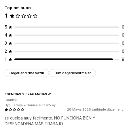
Toplam puan
1
5
0
4
0
3
0
2
0
1
9
Değerlendirme yazın
Tüm değerlendirmeler
ESENCIAS Y FRAGANCIAS
İspanya
Uygulamayı kullanma süresi:5 ay
28 Mayıs 2026 tarihinde düzenlendi
se cuelga muy facilmente. NO FUNCIONA BIEN Y
DESENCADENA MÁS TRABAJO