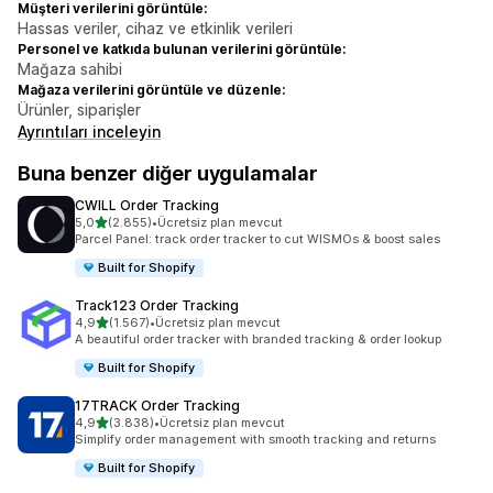
Müşteri verilerini görüntüle:
Hassas veriler, cihaz ve etkinlik verileri
Personel ve katkıda bulunan verilerini görüntüle:
Mağaza sahibi
Mağaza verilerini görüntüle ve düzenle:
Ürünler, siparişler
Ayrıntıları inceleyin
Buna benzer diğer uygulamalar
CWILL Order Tracking
5 yıldız üzerinden
5,0
(2.855)
•
Ücretsiz plan mevcut
toplam 2855 değerlendirme
Parcel Panel: track order tracker to cut WISMOs & boost sales
Built for Shopify
Track123 Order Tracking
5 yıldız üzerinden
4,9
(1.567)
•
Ücretsiz plan mevcut
toplam 1567 değerlendirme
A beautiful order tracker with branded tracking & order lookup
Built for Shopify
17TRACK Order Tracking
5 yıldız üzerinden
4,9
(3.838)
•
Ücretsiz plan mevcut
toplam 3838 değerlendirme
Simplify order management with smooth tracking and returns
Built for Shopify