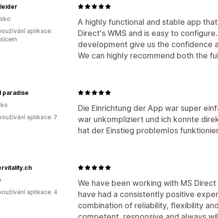
leider
rsko
A highly functional and stable app t
oužívání aplikace:
Direct's WMS and is easy to configure
ěsícem
development give us the confidence an
We can highly recommend both the fulf
l paradise
ko
Die Einrichtung der App war super einf
oužívání aplikace: 7
war unkompliziert und ich konnte dire
hat der Einstieg problemlos funktionie
vitality.ch
o
We have been working with MS Direct f
oužívání aplikace: 4
have had a consistently positive expe
combination of reliability, flexibility 
competent, responsive and always willi