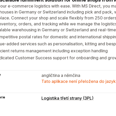
our e-commerce logistics with ease. With MS Direct, you ma
ouses in Germany or Switzerland including pick and pack, 
lace. Connect your shop and scale flexibly from 250 orders
inventory, orders, and tracking while we manage the logistic
lable warehousing in Germany or Switzerland and real-tim
petitive postal rates for domestic and international shippi
ue-added services such as personalisation, kitting and be
icient returns management including exception handling
dicated Customer Success support for onboarding and gro
y
angličtina a němčina
Tato aplikace není přeložena do jazyk
rie
Logistika třetí strany (3PL)
Řízení objednávek