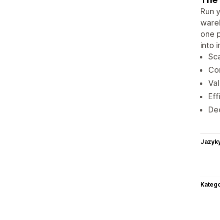
Run y
wareh
one p
into 
Sca
Com
Val
Eff
De
Jazyk
Katego