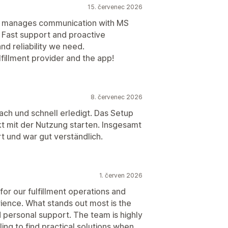
15. červenec 2026
hat manages communication with MS
. Fast support and proactive
d reliability we need.
illment provider and the app!
8. červenec 2026
ach und schnell erledigt. Das Setup
kt mit der Nutzung starten. Insgesamt
rt und war gut verständlich.
1. červen 2026
or our fulfillment operations and
rience. What stands out most is the
and personal support. The team is highly
ng to find practical solutions when