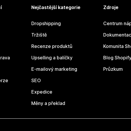
í
Nejčastější kategorie
Zdroje
Dropshipping
Centrum náp
Tržiště
Dokumentace
Recenze produktů
Komunita Sh
rava
Upselling a balíčky
Blog Shopif
E-mailový marketing
Průzkum
erze
SEO
Expedice
Měny a překlad