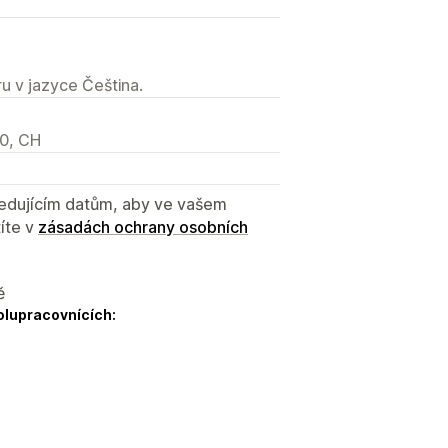
u v jazyce Čeština.
00, CH
sledujícím datům, aby ve vašem
íte v
zásadách ochrany osobních
ě
olupracovnících: