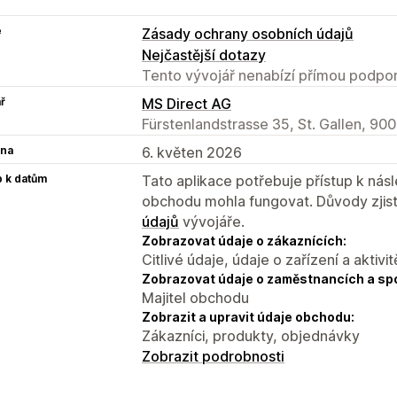
e
Zásady ochrany osobních údajů
Nejčastější dotazy
Tento vývojář nenabízí přímou podpor
ř
MS Direct AG
Fürstenlandstrasse 35, St. Gallen, 90
na
6. květen 2026
p k datům
Tato aplikace potřebuje přístup k ná
obchodu mohla fungovat. Důvody zjist
údajů
vývojáře.
Zobrazovat údaje o zákaznících:
Citlivé údaje, údaje o zařízení a aktivit
Zobrazovat údaje o zaměstnancích a sp
Majitel obchodu
Zobrazit a upravit údaje obchodu:
Zákazníci, produkty, objednávky
Zobrazit podrobnosti