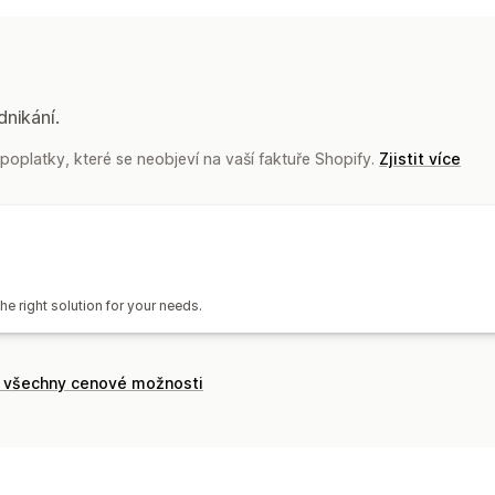
Plnění
Štítky zásilek
Sazby za dopra
Sledování více dopravců
Stránka na 
Vracení zboží
Správa skladových zásob
dnikání.
Automatická synchronizace
Úpravy 
oplatky, které se neobjeví na vaší faktuře Shopify.
Zjistit více
Upozornění týkající se skladových zá
Sledování netrvanlivého zboží
Analyt
the right solution for your needs.
t všechny cenové možnosti