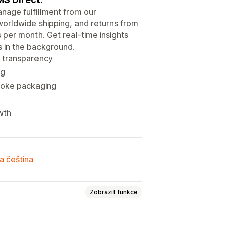
nage fulfillment from our
worldwide shipping, and returns from
 per month. Get real-time insights
s in the background.
e transparency
ng
spoke packaging
wth
a čeština
Zobrazit funkce