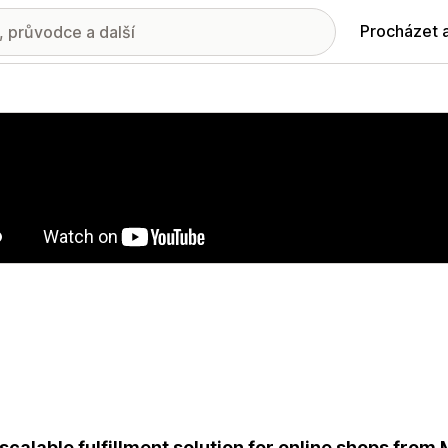
Procházet 
ie propagovaných obrázků
scalable fulfillment solution for online shops from 