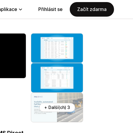
aplikace
Přihlásit se
Začít zdarma
+ Další(ch) 3
MS Direct.