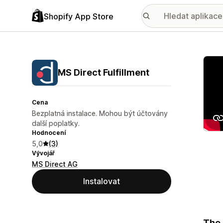
Shopify App Store
Galer
MS Direct Fulfillment
Cena
Bezplatná instalace. Mohou být účtovány
další poplatky.
Hodnocení
5,0
(3)
Vývojář
MS Direct AG
Instalovat
The 