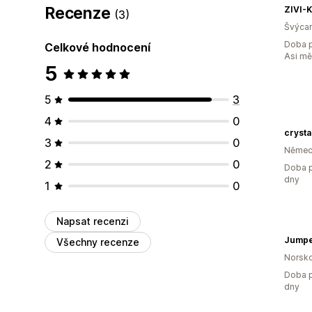
Recenze
ZIVI-K
(3)
Švýca
Doba p
Celkové hodnocení
Asi m
5
5
3
4
0
crysta
3
0
Němec
2
0
Doba p
dny
1
0
Napsat recenzi
Jumper
Všechny recenze
Norsk
Doba p
dny