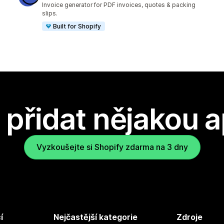
Invoice generator for PDF invoices, quotes & packing
slips.
Built for Shopify
přidat nějakou a
Vyzkoušejte si Shopify zdarma na 3 dny
í
Nejčastější kategorie
Zdroje