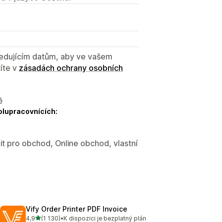
sledujícím datům, aby ve vašem
íte v
zásadách ochrany osobních
ě
olupracovnících:
it pro obchod, Online obchod, vlastní
Vify Order Printer PDF Invoice
z 5 hvězd
4,9
(1 130)
•
K dispozici je bezplatný plán
Celkový počet recenzí: 1130