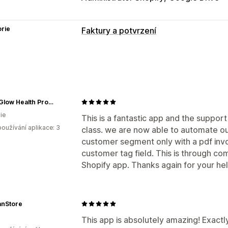
rie
Faktury a potvrzení
Typy dokumentů
Faktury
Účtenky
Účtenky k daru
Do
Návrhy objednávek
Dodací listy
Vla
Vracení peněz
Vracení zboží
Inner Glow Health Products
ie
Přizpůsobení
This is a fantastic app and the suppor
oužívání aplikace: 3
class. we are now able to automate our
Barva a písmo
Prosazování značky
P
customer segment only with a pdf invo
Výpočet daní
Šablony
Čárové kódy
customer tag field. This is through co
Správa souborů
Shopify app. Thanks again for your hel
Hromadné stahování
Pojmenování so
Generování PDF
Tisk a export
Zabez
anStore
This app is absolutely amazing! Exact