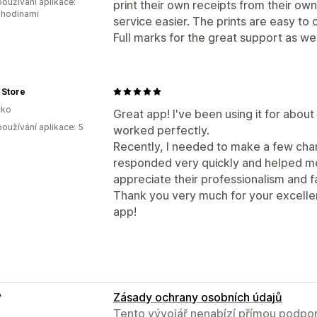
oužívání aplikace:
print their own receipts from their o
 hodinami
service easier. The prints are easy to 
Full marks for the great support as wel
 Store
ko
Great app! I've been using it for abou
oužívání aplikace: 5
worked perfectly.
Recently, I needed to make a few cha
responded very quickly and helped me 
appreciate their professionalism and f
Thank you very much for your excellen
app!
e
Zásady ochrany osobních údajů
Tento vývojář nenabízí přímou podpor