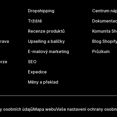
Dropshipping
Centrum náp
Tržiště
Dokumentace
Recenze produktů
Komunita Sh
rava
Upselling a balíčky
Blog Shopif
E-mailový marketing
Průzkum
erze
SEO
Expedice
Měny a překlad
y osobních údajů
Mapa webu
Vaše nastavení ochrany osobn