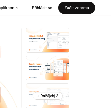
aplikace
Přihlásit se
Začít zdarma
+ Další(ch) 3