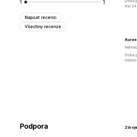
Doba p
1
1
Asi 24
Napsat recenzi
Všechny recenze
Auree
Němec
Doba p
měsíci
Podpora
Zdroj