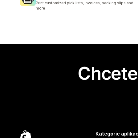
Print customized pick lists, invoices, packing slips and
more
Chcete 
Kategorie aplikac