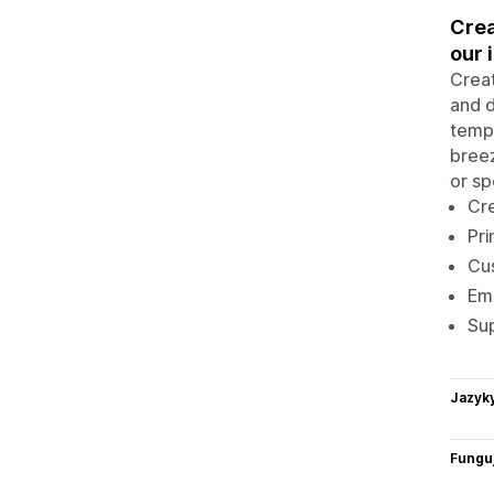
Crea
our 
Creat
and d
templ
breez
or sp
Cre
Pri
Cus
Ema
Sup
Jazyk
Funguj