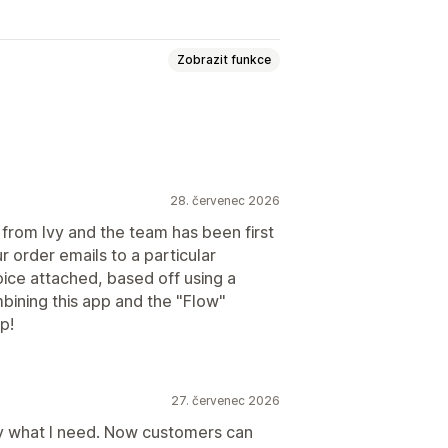
Zobrazit funkce
bropisy
Cenové nabídky
stní dokumenty
Přepravní listy
28. červenec 2026
t from Ivy and the team has been first
 order emails to a particular
ole
Čísla faktur
E-mail odesílatele
ice attached, based off using a
Loga
Více měn
Více jazyků
mbining this app and the "Flow"
p!
uborů
Automatizace e-mailů
pečení dat
27. červenec 2026
ly what I need. Now customers can