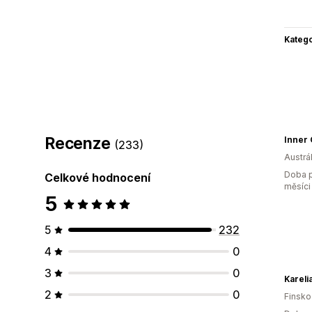
Katego
Recenze
(233)
Austrál
Doba p
Celkové hodnocení
měsíci
5
5
232
4
0
3
0
Kareli
2
0
Finsko