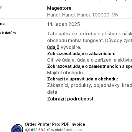
ř
Magestore
Hanoi, Hanoi, Hanoi, 100000, VN
na
14. leden 2025
p k datům
Tato aplikace potřebuje přístup k ná
obchodu mohla fungovat. Důvody zjist
údajů
vývojáře.
Zobrazovat údaje o zákaznících:
Citlivé údaje, údaje o zařízení a aktivit
Zobrazovat údaje o zaměstnancích a sp
Majitel obchodu
Zobrazit a upravit údaje obchodu:
Zákazníci, produkty, objednávky, kred
data
Zobrazit podrobnosti
Order Printer Pro: PDF Invoice
z 5 hvězd
4,9
(2 683)
•
Bezplatná instalace
Celkový počet recenzí: 2683