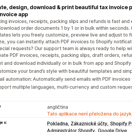
te, design, download & print beautiful tax invoice
invoice app
ing invoices, receipts, packing slips and refunds is fast and 
ownload order documents 1 by 1 or in bulk within seconds. 
ates lets you freely customize, preview live and adjust to fit
e, you can instantly attach PDF invoices to Shopify notificat
ecial requests? Our support team is always ready to help wi
ate PDF invoices, receipts, packing slips, draft orders, ref
nt and download individually or in bulk from app and Shopify
tomize your brand’s style with beautiful templates and simp
il automation: Automatically send emails with PDF invoices
port multiple languages, multi-currency and custom reques
y
angličtina
Tato aplikace není přeložena do jazyk
e s:
Pokladna
Zákaznické účty
Shopify 
Administrátor Shopify
Google Drive