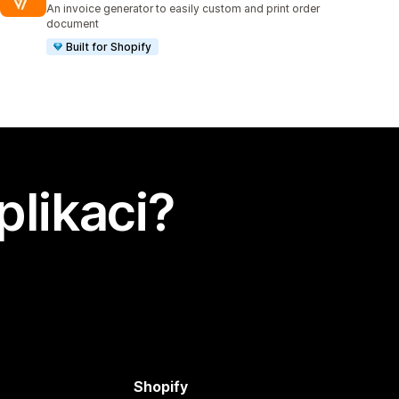
An invoice generator to easily custom and print order
document
Built for Shopify
plikaci?
Shopify