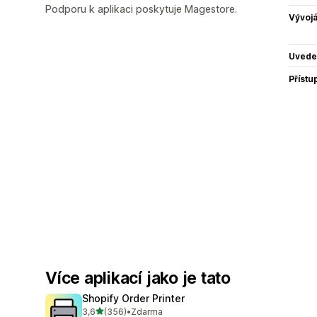
Podporu k aplikaci poskytuje Magestore.
Vývojá
Uvede
Přístu
Více aplikací jako je tato
Shopify Order Printer
z 5 hvězd
3,6
(356)
•
Zdarma
Celkový počet recenzí: 356