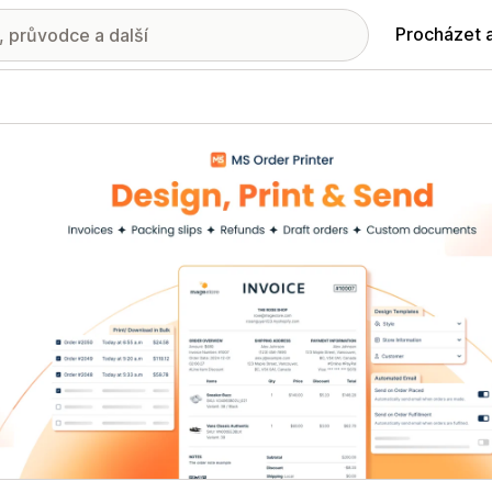
Procházet 
ie propagovaných obrázků