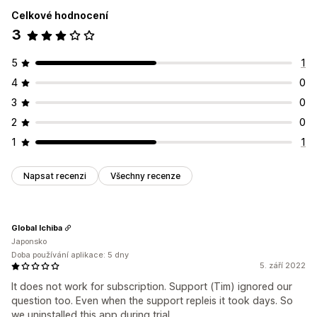
Celkové hodnocení
3
5
1
4
0
3
0
2
0
1
1
Napsat recenzi
Všechny recenze
Global Ichiba
Japonsko
Doba používání aplikace: 5 dny
5. září 2022
It does not work for subscription. Support (Tim) ignored our
question too. Even when the support repleis it took days. So
we uninstalled this app during trial.