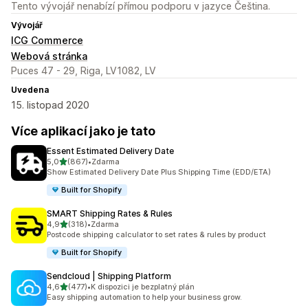
Tento vývojář nenabízí přímou podporu v jazyce Čeština.
Vývojář
ICG Commerce
Webová stránka
Puces 47 - 29, Riga, LV1082, LV
Uvedena
15. listopad 2020
Více aplikací jako je tato
Essent Estimated Delivery Date
z 5 hvězd
5,0
(867)
•
Zdarma
Celkový počet recenzí: 867
Show Estimated Delivery Date Plus Shipping Time (EDD/ETA)
Built for Shopify
SMART Shipping Rates & Rules
z 5 hvězd
4,9
(318)
•
Zdarma
Celkový počet recenzí: 318
Postcode shipping calculator to set rates & rules by product
Built for Shopify
Sendcloud | Shipping Platform
z 5 hvězd
4,6
(477)
•
K dispozici je bezplatný plán
Celkový počet recenzí: 477
Easy shipping automation to help your business grow.