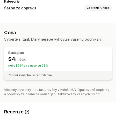
Kategorie
Sazby za dopravu
Zobrazit funkce
Výpočet sazeb
Paušální sazba
Na základě dopravce
Na základě produktů
Cena
Na základě hmotnosti
Vyberte si tarif, který nejlépe vyhovuje vašemu podnikání.
Přizpůsobení
Vlastní pravidla
Basic plan
$4
/ měsíc
nebo $36/rok s úsporou 25 %
7denní zkušební verze zdarma
Všechny poplatky jsou fakturovány v měně USD. Opakované poplatky
a poplatky založené na použití jsou fakturovány každých 30 dní.
Recenze
(2)