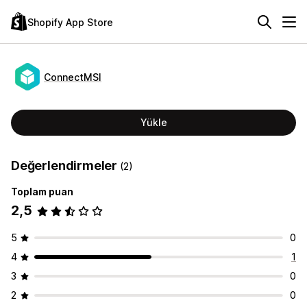
Shopify App Store
ConnectMSI
Yükle
Değerlendirmeler
(2)
Toplam puan
2,5
5
0
4
1
3
0
2
0