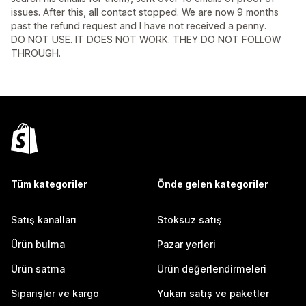
issues. After this, all contact stopped. We are now 9 months
past the refund request and I have not received a penny.
DO NOT USE. IT DOES NOT WORK. THEY DO NOT FOLLOW
THROUGH.
Tüm kategoriler
Önde gelen kategoriler
Satış kanalları
Stoksuz satış
Ürün bulma
Pazar yerleri
Ürün satma
Ürün değerlendirmeleri
Siparişler ve kargo
Yukarı satış ve paketler