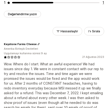
1
1
Değerlendirme yazın
Hassaslaştır
Sırala
Keystone Farms Cheese
Amerika Birleşik Devletleri
Uygulamayı kullanma süresi:9 ay
21 Ağustos 2023
Wow. Where do I start. What an awful experience! We had
issues since day 1. We were in constant contact with our rep to
try and resolve the issues. Time and time again we were
promised the issues would be fixed and the app would work
for us. After 2 months of CONSTANT headaches, having to
redo inventory everyday because MSI messed it up we finally
asked for a refund. This was December 7, 2022. I kept emailing
about a refund about every other week. I was then asked to
show proof of issues (even though all he needed to do was
search his emails for them), sent over 10 emails of proof of