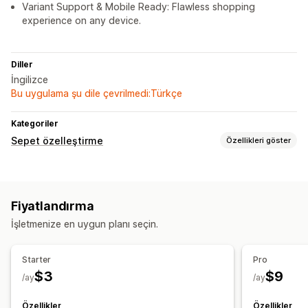
Variant Support & Mobile Ready: Flawless shopping
experience on any device.
Diller
İngilizce
Bu uygulama şu dile çevrilmedi:Türkçe
Kategoriler
Sepet özelleştirme
Özellikleri göster
Sepet ekranı
Özel stiller
Özel kurallar
Mobil duyarlı
Fiyatlandırma
Yukarı satış
İşletmenize en uygun planı seçin.
Daha fazla satın alın, daha fazla tasarruf edin
Ödeme sayfası özelleştirme
Starter
Pro
$3
$9
Ödemeye atlama
/ay
/ay
Özellikler
Özellikler