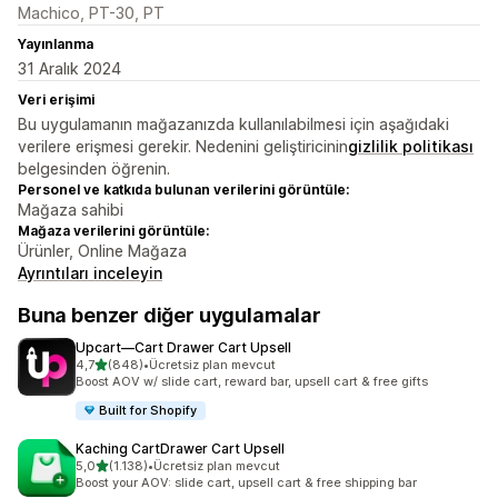
Machico, PT-30, PT
Yayınlanma
31 Aralık 2024
Veri erişimi
Bu uygulamanın mağazanızda kullanılabilmesi için aşağıdaki
verilere erişmesi gerekir. Nedenini geliştiricinin
gizlilik politikası
belgesinden öğrenin.
Personel ve katkıda bulunan verilerini görüntüle:
Mağaza sahibi
Mağaza verilerini görüntüle:
Ürünler, Online Mağaza
Ayrıntıları inceleyin
Buna benzer diğer uygulamalar
Upcart—Cart Drawer Cart Upsell
5 yıldız üzerinden
4,7
(848)
•
Ücretsiz plan mevcut
toplam 848 değerlendirme
Boost AOV w/ slide cart, reward bar, upsell cart & free gifts
Built for Shopify
Kaching CartDrawer Cart Upsell
5 yıldız üzerinden
5,0
(1.138)
•
Ücretsiz plan mevcut
toplam 1138 değerlendirme
Boost your AOV: slide cart, upsell cart & free shipping bar