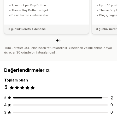
1 product per Buy Button
Up to 10 pro
Theme Buy Button widget
Theme Buy B
Basic button customization
Blogs, pages
3 günlük ücretsiz deneme
3 günlük ücre
Tüm ücretler USD cinsinden faturalandırılır. Yinelenen ve kullanıma dayalı
ücretler 30 günde bir faturalandırılır.
Değerlendirmeler
(2)
Toplam puan
5
5
2
4
0
3
0