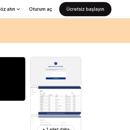
öz atın
Oturum aç
Ücretsiz başlayın
+ 1 adet daha