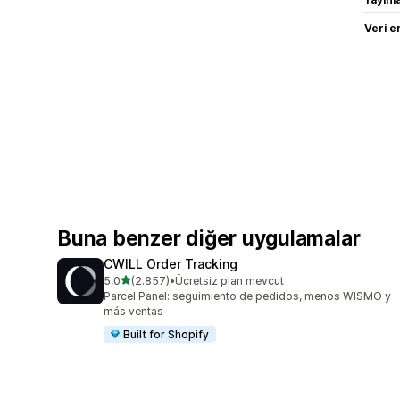
Veri e
Buna benzer diğer uygulamalar
CWILL Order Tracking
5 yıldız üzerinden
5,0
(2.857)
•
Ücretsiz plan mevcut
toplam 2857 değerlendirme
Parcel Panel: seguimiento de pedidos, menos WISMO y
más ventas
Built for Shopify