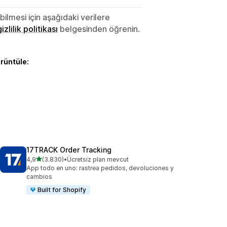
lmesi için aşağıdaki verilere
gizlilik politikası
belgesinden öğrenin.
örüntüle:
17TRACK Order Tracking
5 yıldız üzerinden
4,9
(3.830)
•
Ücretsiz plan mevcut
toplam 3830 değerlendirme
App todo en uno: rastrea pedidos, devoluciones y
cambios
Built for Shopify