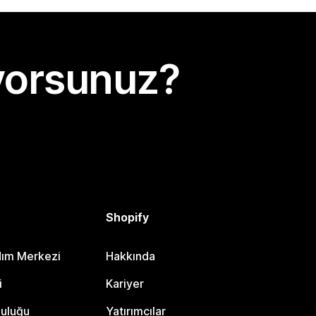
yorsunuz?
Shopify
dım Merkezi
Hakkında
i
Kariyer
luluğu
Yatırımcılar