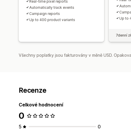
Real-time pixel reports
Automa
Automatically track events
Campai
Campaign reports
Up to 
Up to 400 product variants
7denní z
Všechny poplatky jsou fakturovány v měně USD. Opakovan
Recenze
Celkové hodnocení
0
5
0