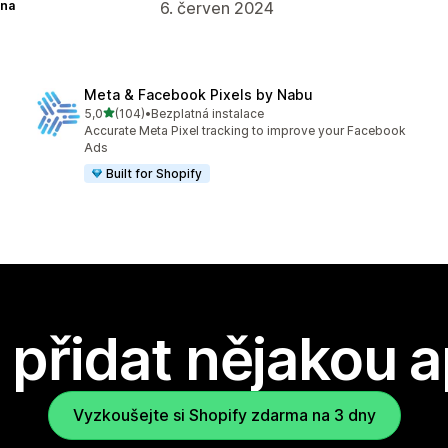
na
6. červen 2024
Meta & Facebook Pixels by Nabu
z 5 hvězd
5,0
(104)
•
Bezplatná instalace
Celkový počet recenzí: 104
Accurate Meta Pixel tracking to improve your Facebook
Ads
Built for Shopify
přidat nějakou a
Vyzkoušejte si Shopify zdarma na 3 dny