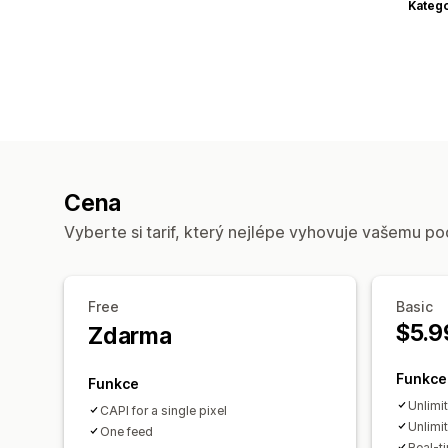
Katego
Cena
Vyberte si tarif, který nejlépe vyhovuje vašemu po
Free
Basic
$5.9
Zdarma
Funkce
Funkce
Unlimi
CAPI for a single pixel
Unlimi
One feed
Real-t