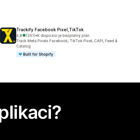
Trackify Facebook Pixel,TikTok
z 5 hvězd
4,8
(351)
•
K dispozici je bezplatný plán
Celkový počet recenzí: 351
Track Meta Pixels Facebook, TikTok Pixel, CAPI, Feed &
Catalog
Built for Shopify
plikaci?