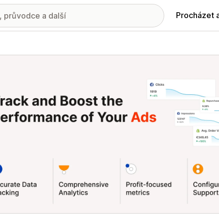
Procházet 
ie propagovaných obrázků