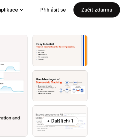
aplikace
Přihlásit se
Začít zdarma
+ Další(ch) 1