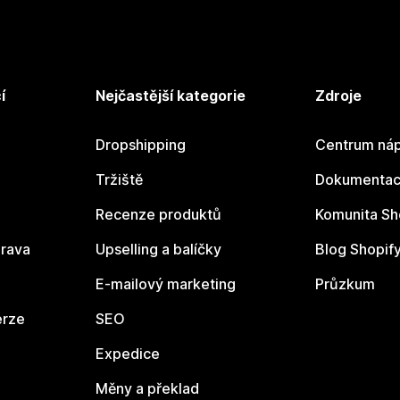
í
Nejčastější kategorie
Zdroje
Dropshipping
Centrum náp
Tržiště
Dokumentace
Recenze produktů
Komunita Sh
rava
Upselling a balíčky
Blog Shopif
E-mailový marketing
Průzkum
erze
SEO
Expedice
Měny a překlad