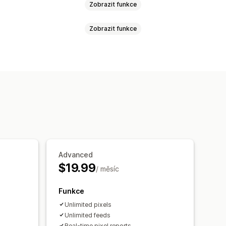
Zobrazit funkce
Zobrazit funkce
lostí
Chování
Kategorie produktů
událostí
Zobrazení stránky
 pixelů
i investic
Sledování konverzí
dny
ROAS
Sledování nákupů
Zdroj návštěvnosti
uštěný košík
Sledování pixelů
Advanced
í výkazy
$19.99
/ měsíc
Funkce
Unlimited pixels
Unlimited feeds
Real-time pixel reports