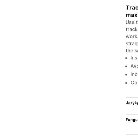
Trac
maxi
Use t
track
worki
strai
the s
Ins
Avo
In
Co
Jazyk
Funguj