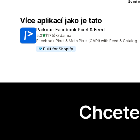
Uvede
Více aplikací jako je tato
Parkour: Facebook Pixel & Feed
z 5 hvězd
5,0
(175)
•
Zdarma
Celkový počet recenzí: 175
Facebook Pixel & Meta Pixel (CAPI) with Feed & Catalog
Built for Shopify
Chcete 