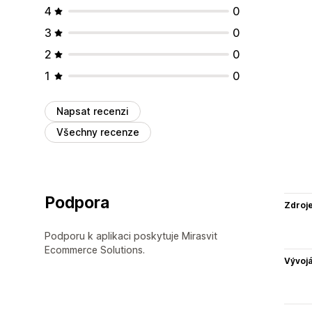
4
0
3
0
2
0
1
0
Napsat recenzi
Všechny recenze
Podpora
Zdroj
Podporu k aplikaci poskytuje Mirasvit
Ecommerce Solutions.
Vývojá