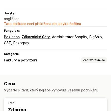
Jazyky
angličtina
Tato aplikace není přeložena do jazyka čeština
Funguje s:
Pokladna
Zákaznické účty
Administrátor Shopify
BigShip
GST
Razorpay
Kategorie
Faktury a potvrzení
Zobrazit funkce
Typy dokumentů
Faktury
Účtenky
Dobropisy
Dodací listy
Vracení peněz
Cena
Vyberte si tarif, který nejlépe vyhovuje vašemu podnikání.
Free
Zdarma