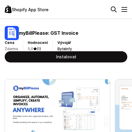
Shopify App Store
myBillPlease: GST Invoice
Cena
Hodnocení
Vývojář
Zdarma
5,0
(1)
ByteInfy
Instalovat