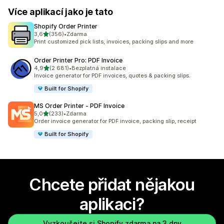
Více aplikací jako je tato
Shopify Order Printer
z 5 hvězd
3,6
(356)
•
Zdarma
Celkový počet recenzí: 356
Print customized pick lists, invoices, packing slips and more
Order Printer Pro: PDF Invoice
z 5 hvězd
4,9
(2 681)
•
Bezplatná instalace
Celkový počet recenzí: 2681
Invoice generator for PDF invoices, quotes & packing slips.
Built for Shopify
MS Order Printer ‑ PDF Invoice
z 5 hvězd
5,0
(233)
•
Zdarma
Celkový počet recenzí: 233
Order invoice generator for PDF invoice, packing slip, receipt
Built for Shopify
Chcete přidat nějakou
aplikaci?
Vyzkoušejte si Shopify zdarma na 3 dny