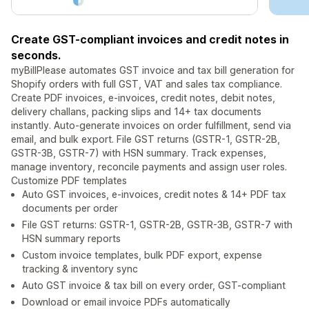
Create GST-compliant invoices and credit notes in
seconds.
myBillPlease automates GST invoice and tax bill generation for
Shopify orders with full GST, VAT and sales tax compliance.
Create PDF invoices, e-invoices, credit notes, debit notes,
delivery challans, packing slips and 14+ tax documents
instantly. Auto-generate invoices on order fulfillment, send via
email, and bulk export. File GST returns (GSTR-1, GSTR-2B,
GSTR-3B, GSTR-7) with HSN summary. Track expenses,
manage inventory, reconcile payments and assign user roles.
Customize PDF templates
Auto GST invoices, e-invoices, credit notes & 14+ PDF tax
documents per order
File GST returns: GSTR-1, GSTR-2B, GSTR-3B, GSTR-7 with
HSN summary reports
Custom invoice templates, bulk PDF export, expense
tracking & inventory sync
Auto GST invoice & tax bill on every order, GST-compliant
Download or email invoice PDFs automatically