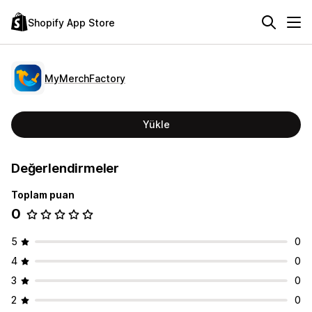
Shopify App Store
MyMerchFactory
Yükle
Değerlendirmeler
Toplam puan
0
5
0
4
0
3
0
2
0