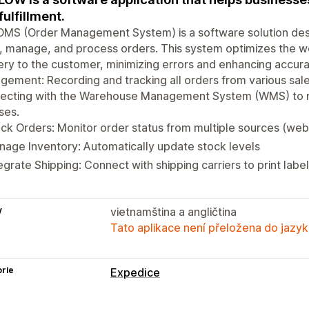
fulfillment.
MS (Order Management System) is a software solution desi
, manage, and process orders. This system optimizes the w
ery to the customer, minimizing errors and enhancing accu
ement: Recording and tracking all orders from various sales
ecting with the Warehouse Management System (WMS) to mo
ses.
ck Orders: Monitor order status from multiple sources (web
age Inventory: Automatically update stock levels
egrate Shipping: Connect with shipping carriers to print labe
y
vietnamština a angličtina
Tato aplikace není přeložena do jazyk
rie
Expedice
Štítky a balení