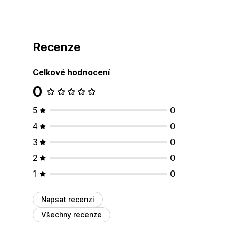
Recenze
Celkové hodnocení
0
5
0
4
0
3
0
2
0
1
0
Napsat recenzi
Všechny recenze