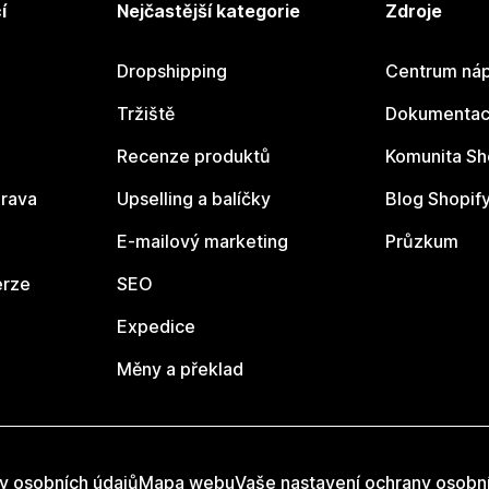
í
Nejčastější kategorie
Zdroje
Dropshipping
Centrum náp
Tržiště
Dokumentace
Recenze produktů
Komunita Sh
rava
Upselling a balíčky
Blog Shopif
E-mailový marketing
Průzkum
erze
SEO
Expedice
Měny a překlad
y osobních údajů
Mapa webu
Vaše nastavení ochrany osobn