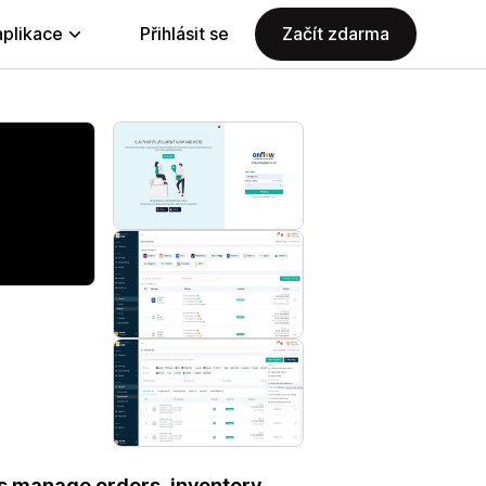
aplikace
Přihlásit se
Začít zdarma
s manage orders, inventory,