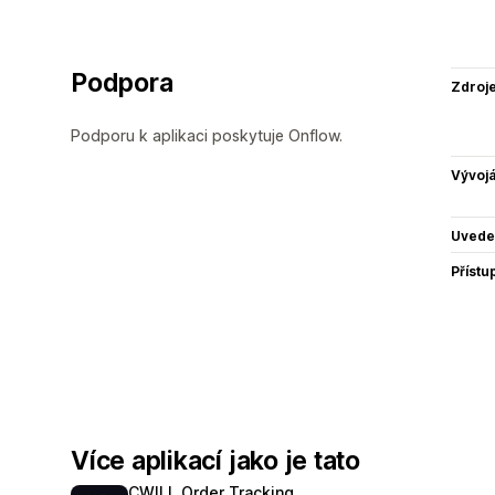
Podpora
Zdroj
Podporu k aplikaci poskytuje Onflow.
Vývojá
Uvede
Přístu
Více aplikací jako je tato
CWILL Order Tracking