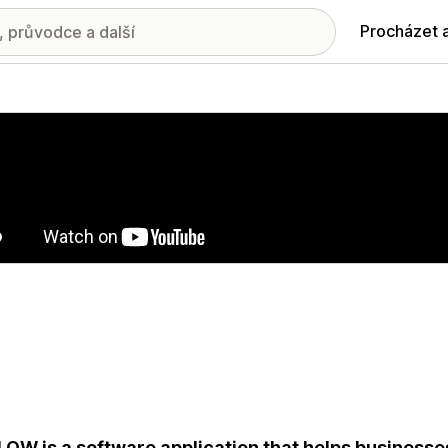
Procházet 
ie propagovaných obrázků
OW is a software application that helps businesse