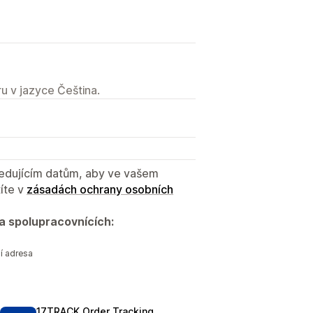
u v jazyce Čeština.
sledujícím datům, aby ve vašem
íte v
zásadách ochrany osobních
a spolupracovnících:
í adresa
17TRACK Order Tracking