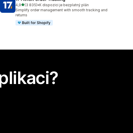
z 5 hvězd
4,9
(3 835)
•
K dispozici je bezplatný plán
Celkový počet recenzí: 3835
Simplify order management with smooth tracking and
returns
Built for Shopify
plikaci?