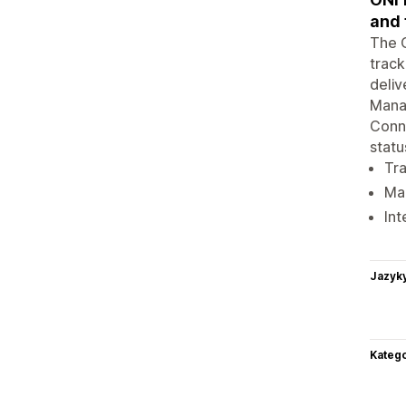
and 
The O
track
deliv
Manag
Conn
statu
Tra
Man
Int
Jazyk
Katego