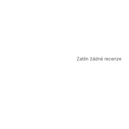
Balení
Synchronizace objednávek
Řízení zásilek
Synchronizace objednávek
Zatím žádné recenze