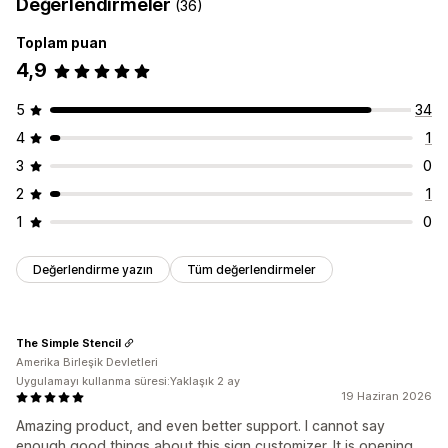
Değerlendirmeler
(36)
Toplam puan
4,9
5
34
4
1
3
0
2
1
1
0
Değerlendirme yazın
Tüm değerlendirmeler
The Simple Stencil
Amerika Birleşik Devletleri
Uygulamayı kullanma süresi:Yaklaşık 2 ay
19 Haziran 2026
Amazing product, and even better support. I cannot say
enough good things about this sign customizer. It is opening