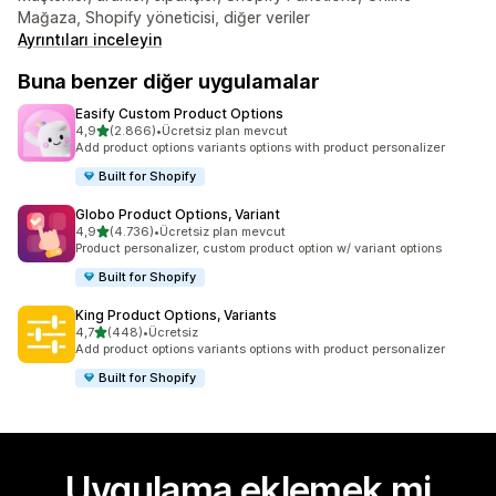
Mağaza, Shopify yöneticisi, diğer veriler
Ayrıntıları inceleyin
Buna benzer diğer uygulamalar
Easify Custom Product Options
5 yıldız üzerinden
4,9
(2.866)
•
Ücretsiz plan mevcut
toplam 2866 değerlendirme
Add product options variants options with product personalizer
Built for Shopify
Globo Product Options, Variant
5 yıldız üzerinden
4,9
(4.736)
•
Ücretsiz plan mevcut
toplam 4736 değerlendirme
Product personalizer, custom product option w/ variant options
Built for Shopify
King Product Options, Variants
5 yıldız üzerinden
4,7
(448)
•
Ücretsiz
toplam 448 değerlendirme
Add product options variants options with product personalizer
Built for Shopify
Uygulama eklemek mi