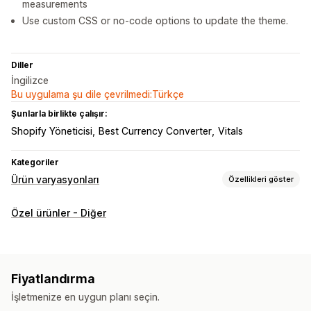
measurements
Use custom CSS or no-code options to update the theme.
Diller
İngilizce
Bu uygulama şu dile çevrilmedi:Türkçe
Şunlarla birlikte çalışır:
Shopify Yöneticisi
Best Currency Converter
Vitals
Kategoriler
Ürün varyasyonları
Özellikleri göster
Özelleştirme
Özel ürünler - Diğer
Onay kutuları
Numune parçalar
Koşullu mantık
Yazı tipleri
Tarihler
Boyutlar
Açılır menüler
Dosya yükleme
Sayılar
Radyo düğmeleri
Özel metin
Özel CSS
Önizleme
Fiyatlandırma
Fiyatlandırma
İşletmenize en uygun planı seçin.
Toplu fiyatlandırma
Koşullu fiyatlandırma