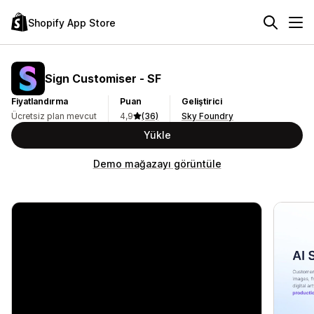
Shopify App Store
Sign Customiser ‑ SF
Fiyatlandırma
Puan
Geliştirici
Ücretsiz plan mevcut
4,9
(36)
Sky Foundry
Yükle
Demo mağazayı görüntüle