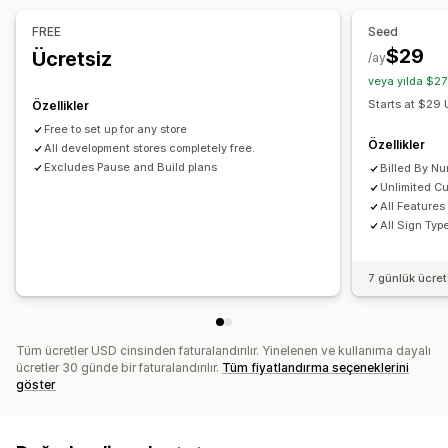
Özel fiyatlandırma
Dinamik fiyatlandırma
FREE
Seed
İndirim seçenekleri
Kademeli fiyatlandırma
Prim artışları
$29
Ücretsiz
/ay
veya yılda $27
Starts at $29
Özellikler
Free to set up for any store
Özellikler
All development stores completely free.
Excludes Pause and Build plans
Billed By Nu
Unlimited C
All Feature
All Sign Ty
7 günlük ücre
Tüm ücretler USD cinsinden faturalandırılır. Yinelenen ve kullanıma dayalı
ücretler 30 günde bir faturalandırılır.
Tüm fiyatlandırma seçeneklerini
göster