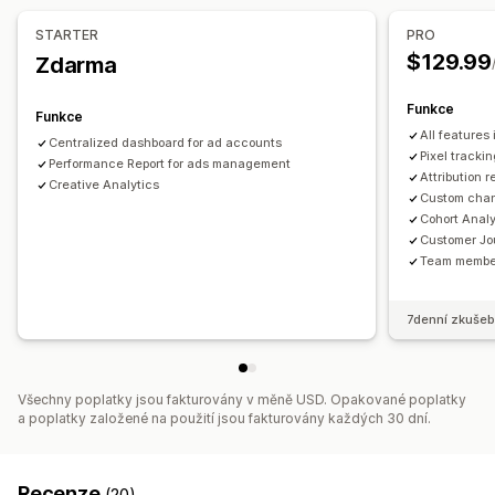
Marketing a prodej
Správa pixelů
STARTER
PRO
Atribuce marketingu
ROAS
Užitečné informace o zisku
$129.99
Zdarma
Analytika výkonu
Sledování nákupů
Analýza trychtýřů
Sledování UTM
Sledování výkonnosti
Výdaje za reklamu
Metriky zapojení
Sledování pixelů
Funkce
Funkce
Analýza návratnosti investic
Míry prokliku
All features
Centralized dashboard for ad accounts
Vizuály a výkazy
Sledování konverzí
Náklady na akvizici
Panely
Pixel trackin
Performance Report for ads management
Panel analytiky
Vlastní panely
Výkazy pro více obchodů
Attribution r
Počty impresí
Atribuce UTM
Zdroj návštěvnosti
Creative Analytics
Custom chan
Vlastní výkazy
Historická analýza
Cohort Analy
Customer Jo
Team membe
7denní zkušeb
Všechny poplatky jsou fakturovány v měně USD. Opakované poplatky
a poplatky založené na použití jsou fakturovány každých 30 dní.
Recenze
(20)