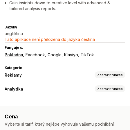
Gain insights down to creative level with advanced &
tailored analysis reports.
Jazyky
angličtina
Tato aplikace není přeložena do jazyka čeština
Funguje s:
Pokladna
Facebook
Google
Klaviyo
TikTok
Kategorie
Reklamy
Zobrazit funkce
Cílení
Analytika
Zobrazit funkce
Segmenty cílových skupin
Podobné cílové skupiny
Chování zákazníků
Vlastní cílové skupiny
Demografie
Na základě lokality
Sledování v reálném čase
Sledování aktivit
Chování
Platforma
Opětovné zacílení
Cena
Filtrování záznamů
Segmentace
Zobrazení stránky
Správa kampaní
Vyberte si tarif, který nejlépe vyhovuje vašemu podnikání.
Analýza zákaznických segmentů
Optimalizace nabídek
Webová stránka
Videoreklamy