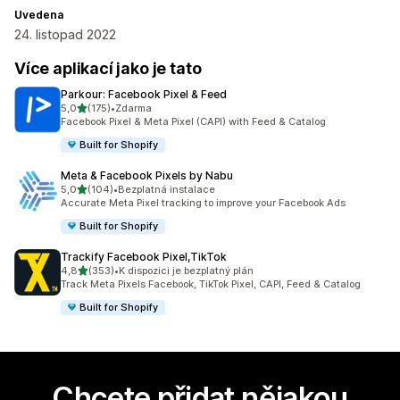
Uvedena
24. listopad 2022
Více aplikací jako je tato
Parkour: Facebook Pixel & Feed
z 5 hvězd
5,0
(175)
•
Zdarma
Celkový počet recenzí: 175
Facebook Pixel & Meta Pixel (CAPI) with Feed & Catalog
Built for Shopify
Meta & Facebook Pixels by Nabu
z 5 hvězd
5,0
(104)
•
Bezplatná instalace
Celkový počet recenzí: 104
Accurate Meta Pixel tracking to improve your Facebook Ads
Built for Shopify
Trackify Facebook Pixel,TikTok
z 5 hvězd
4,8
(353)
•
K dispozici je bezplatný plán
Celkový počet recenzí: 353
Track Meta Pixels Facebook, TikTok Pixel, CAPI, Feed & Catalog
Built for Shopify
Chcete přidat nějakou