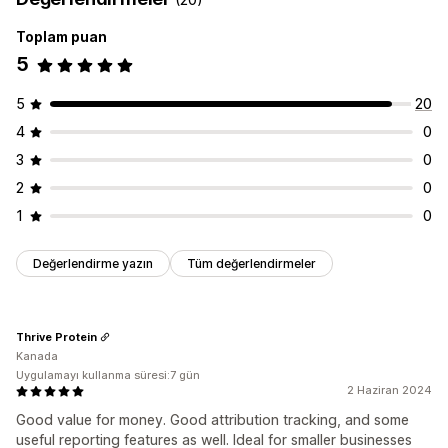
Toplam puan
5
5
20
4
0
3
0
2
0
1
0
Değerlendirme yazın
Tüm değerlendirmeler
Thrive Protein
Kanada
Uygulamayı kullanma süresi:7 gün
2 Haziran 2024
Good value for money. Good attribution tracking, and some
useful reporting features as well. Ideal for smaller businesses