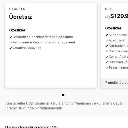
Pazarlama ve satış
STARTER
PRO
Performans analizleri
Pazarlama öz nitelikleri
ROAS
Kâr analizleri
$129.
Ücretsiz
/ay
Performans takibi
Reklam harcaması
Etkileşim ölçümleri
Satın alım takibi
Huni analizi
UTM takibi
Piksel takibi
ROI analizi
Tıklama oranı
Dönüşüm izleme
Özellikler
Özellikler
Görseller ve raporlar
Edinme başına maliyet
Kontrol panelleri
Gösterim sayımı
All features
Centralized dashboard for ad accounts
Analizler kontrol paneli
Özel kontrol panelleri
UTM öz nitelikleri
Trafik kaynakları
Pixel trackin
Performance Report for ads management
Çoklu mağaza raporları
Özel raporlar
Geçmiş analizi
Attribution r
Creative Analytics
Custom chan
Cohort Analy
Customer Jo
Team membe
7 günlük ücre
Tüm ücretler USD cinsinden faturalandırılır. Yinelenen ve kullanıma dayalı
ücretler 30 günde bir faturalandırılır.
Değerlendirmeler
(20)