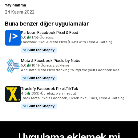
Yayınlanma
24 Kasım 2022
Buna benzer diğer uygulamalar
Parkour: Facebook Pixel & Feed
5 yıldız üzerinden
5,0
(175)
•
Ücretsiz
toplam 175 değerlendirme
Facebook Pixel & Meta Pixel (CAPI) with Feed & Catalog
Built for Shopify
Meta & Facebook Pixels by Nabu
5 yıldız üzerinden
5,0
(104)
•
Ücretsiz yükleme
toplam 104 değerlendirme
Accurate Meta Pixel tracking to improve your Facebook Ads
Built for Shopify
Trackify Facebook Pixel,TikTok
5 yıldız üzerinden
4,8
(353)
•
Ücretsiz plan mevcut
toplam 353 değerlendirme
Track Meta Pixels Facebook, TikTok Pixel, CAPI, Feed & Catalog
Built for Shopify
Uygulama eklemek mi