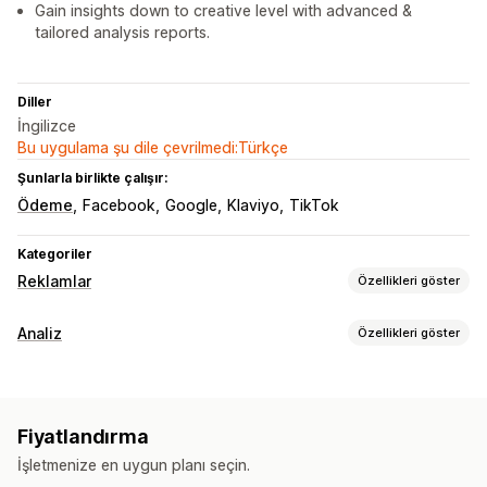
Gain insights down to creative level with advanced &
tailored analysis reports.
Diller
İngilizce
Bu uygulama şu dile çevrilmedi:Türkçe
Şunlarla birlikte çalışır:
Ödeme
Facebook
Google
Klaviyo
TikTok
Kategoriler
Reklamlar
Özellikleri göster
Hedefleme
Analiz
Özellikleri göster
Kitle segmentleri
Benzer kitleler
Özel kitleler
Demografi
Müşteri davranışı
Konum bazlı
Davranış
Platform
Yeniden hedefleme
Gerçek zamanlı takip
Aktivite takibi
Kampanya yönetimi
Fiyatlandırma
Yeniden oynatma filtresi
Segmentasyon
Teklif optimizasyonu
Web Sitesi
Video reklamlar
İşletmenize en uygun planı seçin.
Sayfa görüntülemeleri
Kohort analizi
Piksel yönetimi