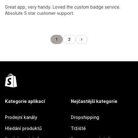
Great app, very handy. Loved the custom badge service.
Absolute 5 star customer support.
1
2
Kategorie aplikací
Nejčastější kategorie
Prodejní kanály
Dropshipping
Hledání produktů
Tržiště