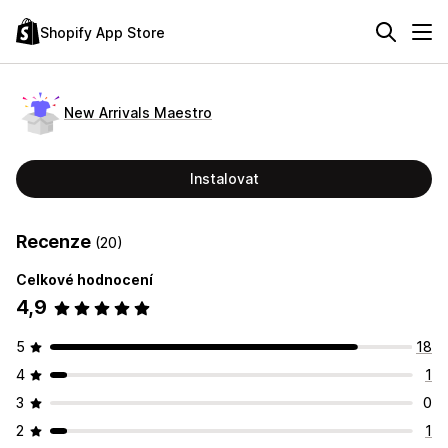
Shopify App Store
New Arrivals Maestro
Instalovat
Recenze
(20)
Celkové hodnocení
4,9
5
18
4
1
3
0
2
1