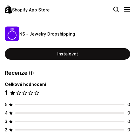
Shopify App Store
NS ‑ Jewelry Dropshipping
Instalovat
Recenze
(1)
Celkové hodnocení
1
5
0
4
0
3
0
2
0